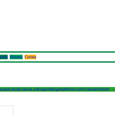
rafía
Historia
Cocina
ayana
Litoral
Llanos
LosRoques
Margarita
Morrocoy
Occidente
Oriente