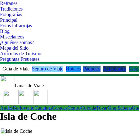
Refranes
Tradiciones
Fotografías
Principal
Fotos infrarrojas
Blog
Misceláneos
¿Quiénes somos?
Mapa del Sitio
Artículos de Turismo
Preguntas Freuentes
Guía de Viaje
Seguro de Viaje
Hoteles
Paquetes
Actividades
Geog
Guías de Viaje
Andes
Barlovento
Canaima
Caracas
Centro
ColoniaTovar
GranSabana
Gu
Isla de Coche