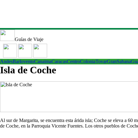
Guías de Viaje
Andes
Barlovento
Canaima
Caracas
Centro
ColoniaTovar
GranSabana
Gu
Isla de Coche
Al sur de Margarita, se encuentra esta árida isla; Coche se eleva a 60
de Coche, en la Parroquia Vicente Fuentes. Los otros pueblos de Co