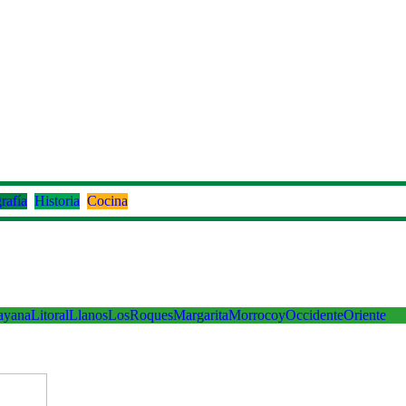
rafía
Historia
Cocina
ayana
Litoral
Llanos
LosRoques
Margarita
Morrocoy
Occidente
Oriente