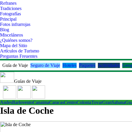
Refranes
Tradiciones
Fotografías
Principal
Fotos infrarrojas
Blog
Misceláneos
¿Quiénes somos?
Mapa del Sitio
Artículos de Turismo
Preguntas Freuentes
Guía de Viaje
Seguro de Viaje
Hoteles
Paquetes
Actividades
Geog
Guías de Viaje
Andes
Barlovento
Canaima
Caracas
Centro
ColoniaTovar
GranSabana
Gu
Isla de Coche