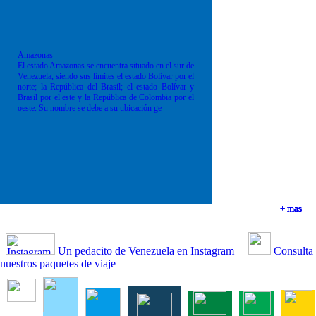
Amazonas
El estado Amazonas se encuentra situado en el sur de
Venezuela, siendo sus límites el estado Bolívar por el
norte; la República del Brasil; el estado Bolívar y
Brasil por el este y la República de Colombia por el
oeste. Su nombre se debe a su ubicación ge
+ mas
+ mas
+ mas
+ mas
Un pedacito de Venezuela en Instagram
Consulta
nuestros paquetes de viaje