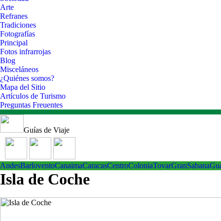
Arte
Refranes
Tradiciones
Fotografías
Principal
Fotos infrarrojas
Blog
Misceláneos
¿Quiénes somos?
Mapa del Sitio
Artículos de Turismo
Preguntas Freuentes
Guías de Viaje
Andes
Barlovento
Canaima
Caracas
Centro
ColoniaTovar
GranSabana
Gu
Isla de Coche