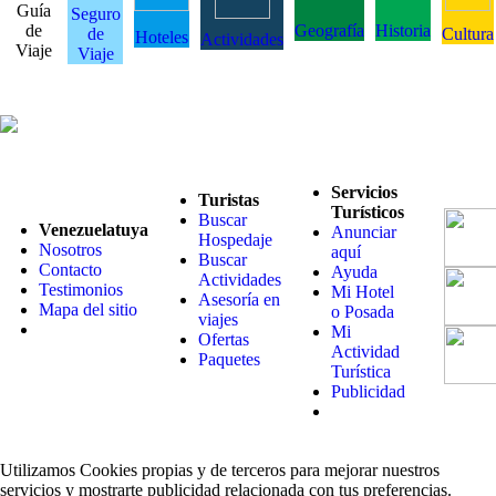
Guía
Seguro
de
Geografía
Historia
de
Cultura
Hoteles
Actividades
Viaje
Viaje
Servicios
Turistas
Turísticos
Buscar
Venezuelatuya
Anunciar
Hospedaje
Nosotros
aquí
Buscar
Contacto
Ayuda
Actividades
Testimonios
Mi Hotel
Asesoría en
Mapa del sitio
o Posada
viajes
Mi
Ofertas
Actividad
Paquetes
Turística
Publicidad
Utilizamos Cookies propias y de terceros para mejorar nuestros
servicios y mostrarte publicidad relacionada con tus preferencias.