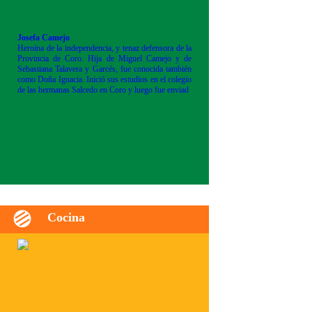
Josefa Camejo
Heroína de la independencia, y tenaz defensora de la
Provincia de Coro. Hija de Miguel Camejo y de
Sebastiana Talavera y Garcés, fue conocida también
como Doña Ignacia. Inició sus estudios en el colegio
de las hermanas Salcedo en Coro y luego fue enviad
Cocina