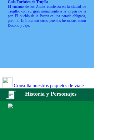
Guía Turística de Trujillo
El encanto de los Andes comienza en la ciudad de
Trujillo, con su gran monumento a la virgen de la
paz. El pueblo de la Puerta es una parada obligada,
pero no la única con otros pueblos hermosos como
Boconó y Jajó.
Consulta nuestros paquetes de viaje
Historia y Personajes