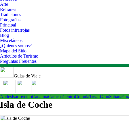
Arte
Refranes
Tradiciones
Fotografías
Principal
Fotos infrarrojas
Blog
Misceláneos
¿Quiénes somos?
Mapa del Sitio
Artículos de Turismo
Preguntas Freuentes
Guías de Viaje
Andes
Barlovento
Canaima
Caracas
Centro
ColoniaTovar
GranSabana
Gu
Isla de Coche