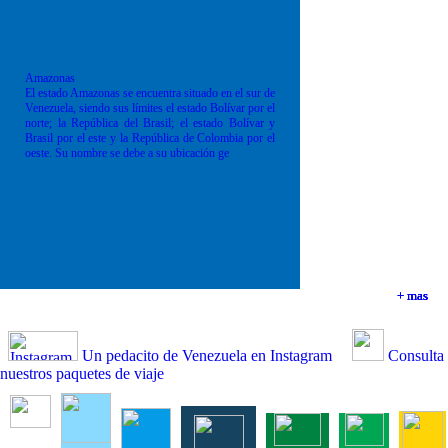
Amazonas
El estado Amazonas se encuentra situado en el sur de
Venezuela, siendo sus límites el estado Bolívar por el
norte; la República del Brasil; el estado Bolívar y
Brasil por el este y la República de Colombia por el
oeste. Su nombre se debe a su ubicación ge
+ mas
+ mas
+ mas
+ mas
Un pedacito de Venezuela en Instagram
Consulta
nuestros paquetes de viaje