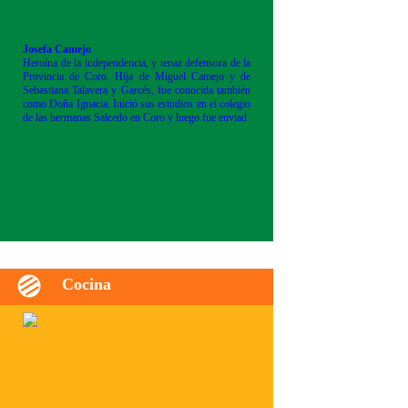
Josefa Camejo
Heroína de la independencia, y tenaz defensora de la
Provincia de Coro. Hija de Miguel Camejo y de
Sebastiana Talavera y Garcés, fue conocida también
como Doña Ignacia. Inició sus estudios en el colegio
de las hermanas Salcedo en Coro y luego fue enviad
Cocina