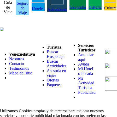
Guía
Seguro
de
Geografía
Historia
de
Cultura
Hoteles
Actividades
Viaje
Viaje
Servicios
Turistas
Turísticos
Buscar
Venezuelatuya
Anunciar
Hospedaje
Nosotros
aquí
Buscar
Contacto
Ayuda
Actividades
Testimonios
Mi Hotel
Asesoría en
Mapa del sitio
o Posada
viajes
Mi
Ofertas
Actividad
Paquetes
Turística
Publicidad
Utilizamos Cookies propias y de terceros para mejorar nuestros
servicios y mostrarte publicidad relacionada con tus preferencias.