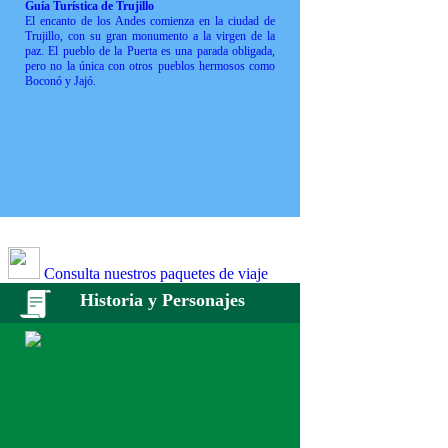
Guía Turística de Trujillo
El encanto de los Andes comienza en la ciudad de
Trujillo, con su gran monumento a la virgen de la
paz. El pueblo de la Puerta es una parada obligada,
pero no la única con otros pueblos hermosos como
Boconó y Jajó.
Consulta nuestros paquetes de viaje
Historia y Personajes