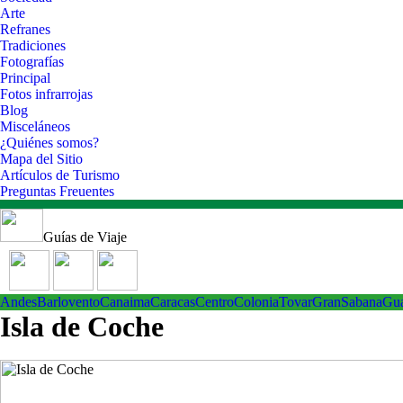
Arte
Refranes
Tradiciones
Fotografías
Principal
Fotos infrarrojas
Blog
Misceláneos
¿Quiénes somos?
Mapa del Sitio
Artículos de Turismo
Preguntas Freuentes
Guías de Viaje
Andes
Barlovento
Canaima
Caracas
Centro
ColoniaTovar
GranSabana
Gu
Isla de Coche