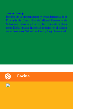
Josefa Camejo
Heroína de la independencia, y tenaz defensora de la
Provincia de Coro. Hija de Miguel Camejo y de
Sebastiana Talavera y Garcés, fue conocida también
como Doña Ignacia. Inició sus estudios en el colegio
de las hermanas Salcedo en Coro y luego fue enviad
Cocina