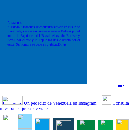
Amazonas
El estado Amazonas se encuentra situado en el sur de
Venezuela, siendo sus límites el estado Bolívar por el
norte; la República del Brasil; el estado Bolívar y
Brasil por el este y la República de Colombia por el
oeste. Su nombre se debe a su ubicación ge
+ mas
+ mas
+ mas
+ mas
Un pedacito de Venezuela en Instagram
Consulta
nuestros paquetes de viaje