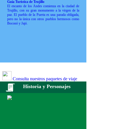
Guía Turística de Trujillo
El encanto de los Andes comienza en la ciudad de
Trujillo, con su gran monumento a la virgen de la
paz. El pueblo de la Puerta es una parada obligada,
pero no la única con otros pueblos hermosos como
Boconó y Jajó.
Consulta nuestros paquetes de viaje
Historia y Personajes