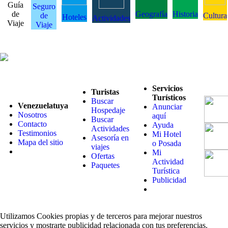
Guía
Seguro
de
Geografía
Historia
de
Cultura
Hoteles
Actividades
Viaje
Viaje
Servicios
Turistas
Turísticos
Buscar
Venezuelatuya
Anunciar
Hospedaje
Nosotros
aquí
Buscar
Contacto
Ayuda
Actividades
Testimonios
Mi Hotel
Asesoría en
Mapa del sitio
o Posada
viajes
Mi
Ofertas
Actividad
Paquetes
Turística
Publicidad
Utilizamos Cookies propias y de terceros para mejorar nuestros
servicios y mostrarte publicidad relacionada con tus preferencias.