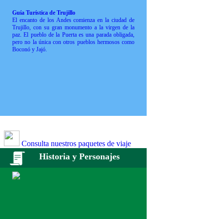
Guía Turística de Trujillo
El encanto de los Andes comienza en la ciudad de
Trujillo, con su gran monumento a la virgen de la
paz. El pueblo de la Puerta es una parada obligada,
pero no la única con otros pueblos hermosos como
Boconó y Jajó.
Consulta nuestros paquetes de viaje
Historia y Personajes