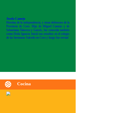
Josefa Camejo
Heroína de la independencia, y tenaz defensora de la
Provincia de Coro. Hija de Miguel Camejo y de
Sebastiana Talavera y Garcés, fue conocida también
como Doña Ignacia. Inició sus estudios en el colegio
de las hermanas Salcedo en Coro y luego fue enviad
Cocina