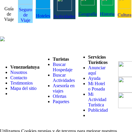
Guía
Seguro
de
Geografía
Historia
de
Cultura
Hoteles
Actividades
Viaje
Viaje
Servicios
Turistas
Turísticos
Buscar
Venezuelatuya
Anunciar
Hospedaje
Nosotros
aquí
Buscar
Contacto
Ayuda
Actividades
Testimonios
Mi Hotel
Asesoría en
Mapa del sitio
o Posada
viajes
Mi
Ofertas
Actividad
Paquetes
Turística
Publicidad
Utilizamos Cookies propias y de terceros para mejorar nuestros