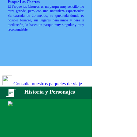
Parque Los Chorros
El Parque los Chorros es un parque muy sencillo, no
muy grande, pero con una naturaleza espectacular.
Su cascada de 20 metros, su quebrada donde es
posible bañarse, sus lugares para niños y para la
meditación, lo hacen un parque muy singular y muy
recomendable
Consulta nuestros paquetes de viaje
Historia y Personajes