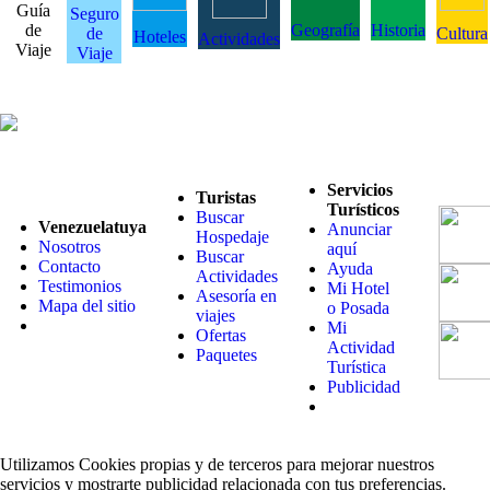
Guía
Seguro
de
Geografía
Historia
de
Cultura
Hoteles
Actividades
Viaje
Viaje
Servicios
Turistas
Turísticos
Buscar
Venezuelatuya
Anunciar
Hospedaje
Nosotros
aquí
Buscar
Contacto
Ayuda
Actividades
Testimonios
Mi Hotel
Asesoría en
Mapa del sitio
o Posada
viajes
Mi
Ofertas
Actividad
Paquetes
Turística
Publicidad
Utilizamos Cookies propias y de terceros para mejorar nuestros
servicios y mostrarte publicidad relacionada con tus preferencias.