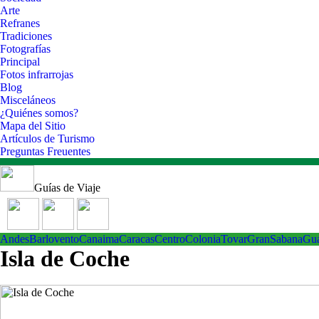
Arte
Refranes
Tradiciones
Fotografías
Principal
Fotos infrarrojas
Blog
Misceláneos
¿Quiénes somos?
Mapa del Sitio
Artículos de Turismo
Preguntas Freuentes
Guías de Viaje
Andes
Barlovento
Canaima
Caracas
Centro
ColoniaTovar
GranSabana
Gu
Isla de Coche