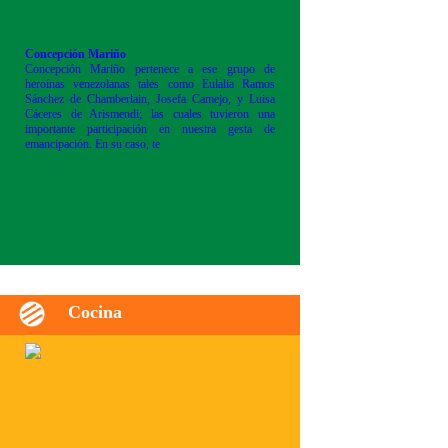
Concepción Mariño
Concepción Mariño pertenece a ese grupo de
heroínas venezolanas tales como Eulalia Ramos
Sánchez de Chamberlain, Josefa Camejo, y Luisa
Cáceres de Arismendi; las cuales tuvieron una
importante participación en nuestra gesta de
emancipación. En su caso, te
Cocina