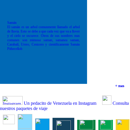
Samán
El samán es un arbol comunmente llamado el arbol
de lluvia. Esto se debe a que cada vez que va a llover
y el cielo se oscurece. Otros de sus nombres mas
comunes son mimosa saman, samanea saman,
Carabalí, Urero, Cenicero y cientificamente Samán
Pithecellob
+ mas
+ mas
+ mas
+ mas
Un pedacito de Venezuela en Instagram
Consulta
nuestros paquetes de viaje