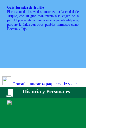
Guía Turística de Trujillo
El encanto de los Andes comienza en la ciudad de
Trujillo, con su gran monumento a la virgen de la
paz. El pueblo de la Puerta es una parada obligada,
pero no la única con otros pueblos hermosos como
Boconó y Jajó.
Consulta nuestros paquetes de viaje
Historia y Personajes