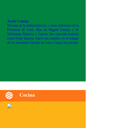
Josefa Camejo
Heroína de la independencia, y tenaz defensora de la
Provincia de Coro. Hija de Miguel Camejo y de
Sebastiana Talavera y Garcés, fue conocida también
como Doña Ignacia. Inició sus estudios en el colegio
de las hermanas Salcedo en Coro y luego fue enviad
Cocina