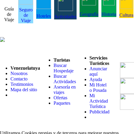
Guía
Seguro
de
Geografía
Historia
de
Cultura
Hoteles
Actividades
Viaje
Viaje
Servicios
Turistas
Turísticos
Buscar
Venezuelatuya
Anunciar
Hospedaje
Nosotros
aquí
Buscar
Contacto
Ayuda
Actividades
Testimonios
Mi Hotel
Asesoría en
Mapa del sitio
o Posada
viajes
Mi
Ofertas
Actividad
Paquetes
Turística
Publicidad
Utilizamos Cookies propias y de terceros para mejorar nuestros