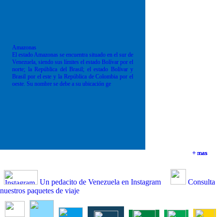
Amazonas
El estado Amazonas se encuentra situado en el sur de
Venezuela, siendo sus límites el estado Bolívar por el
norte; la República del Brasil; el estado Bolívar y
Brasil por el este y la República de Colombia por el
oeste. Su nombre se debe a su ubicación ge
+ mas
+ mas
+ mas
+ mas
Un pedacito de Venezuela en Instagram
Consulta
nuestros paquetes de viaje