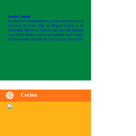
Josefa Camejo
Heroína de la independencia, y tenaz defensora de la
Provincia de Coro. Hija de Miguel Camejo y de
Sebastiana Talavera y Garcés, fue conocida también
como Doña Ignacia. Inició sus estudios en el colegio
de las hermanas Salcedo en Coro y luego fue enviad
Cocina