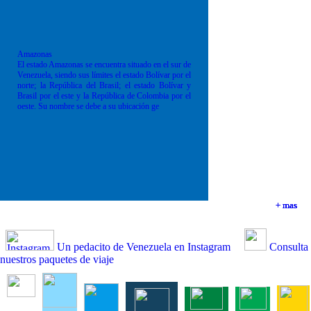
Amazonas
El estado Amazonas se encuentra situado en el sur de
Venezuela, siendo sus límites el estado Bolívar por el
norte; la República del Brasil; el estado Bolívar y
Brasil por el este y la República de Colombia por el
oeste. Su nombre se debe a su ubicación ge
+ mas
+ mas
+ mas
+ mas
Un pedacito de Venezuela en Instagram
Consulta
nuestros paquetes de viaje