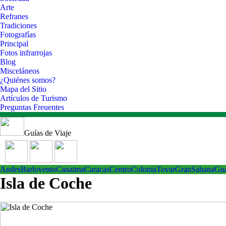
Arte
Refranes
Tradiciones
Fotografías
Principal
Fotos infrarrojas
Blog
Misceláneos
¿Quiénes somos?
Mapa del Sitio
Artículos de Turismo
Preguntas Freuentes
Guías de Viaje
Andes
Barlovento
Canaima
Caracas
Centro
ColoniaTovar
GranSabana
Gu
Isla de Coche