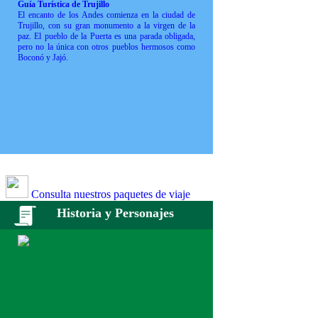
Guía Turística de Trujillo
El encanto de los Andes comienza en la ciudad de
Trujillo, con su gran monumento a la virgen de la
paz. El pueblo de la Puerta es una parada obligada,
pero no la única con otros pueblos hermosos como
Boconó y Jajó.
Consulta nuestros paquetes de viaje
Historia y Personajes