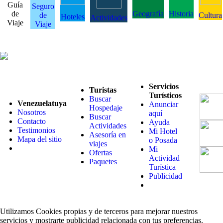
Guía
Seguro
de
Geografía
Historia
de
Cultura
Hoteles
Actividades
Viaje
Viaje
Servicios
Turistas
Turísticos
Buscar
Venezuelatuya
Anunciar
Hospedaje
Nosotros
aquí
Buscar
Contacto
Ayuda
Actividades
Testimonios
Mi Hotel
Asesoría en
Mapa del sitio
o Posada
viajes
Mi
Ofertas
Actividad
Paquetes
Turística
Publicidad
Utilizamos Cookies propias y de terceros para mejorar nuestros
servicios y mostrarte publicidad relacionada con tus preferencias.