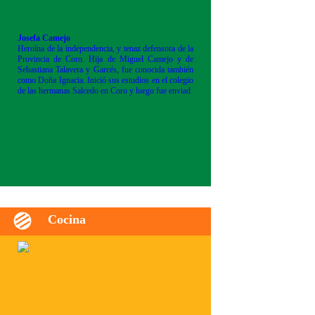
Josefa Camejo
Heroína de la independencia, y tenaz defensora de la
Provincia de Coro. Hija de Miguel Camejo y de
Sebastiana Talavera y Garcés, fue conocida también
como Doña Ignacia. Inició sus estudios en el colegio
de las hermanas Salcedo en Coro y luego fue enviad
Cocina