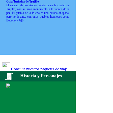
Guía Turística de Trujillo
El encanto de los Andes comienza en la ciudad de
Trujillo, con su gran monumento a la virgen de la
paz. El pueblo de la Puerta es una parada obligada,
pero no la única con otros pueblos hermosos como
Boconó y Jajó.
Consulta nuestros paquetes de viaje
Historia y Personajes