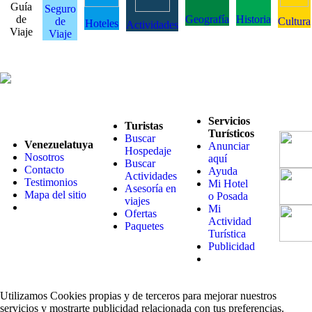
Guía
Seguro
de
Geografía
Historia
de
Cultura
Hoteles
Actividades
Viaje
Viaje
Servicios
Turistas
Turísticos
Buscar
Venezuelatuya
Anunciar
Hospedaje
Nosotros
aquí
Buscar
Contacto
Ayuda
Actividades
Testimonios
Mi Hotel
Asesoría en
Mapa del sitio
o Posada
viajes
Mi
Ofertas
Actividad
Paquetes
Turística
Publicidad
Utilizamos Cookies propias y de terceros para mejorar nuestros
servicios y mostrarte publicidad relacionada con tus preferencias.