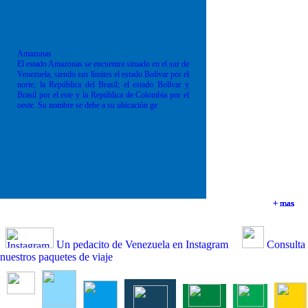
Amazonas
El estado Amazonas se encuentra situado en el sur de
Venezuela, siendo sus límites el estado Bolívar por el
norte; la República del Brasil; el estado Bolívar y
Brasil por el este y la República de Colombia por el
oeste. Su nombre se debe a su ubicación ge
+ mas
+ mas
+ mas
+ mas
Un pedacito de Venezuela en Instagram
Consulta
nuestros paquetes de viaje