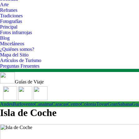
Arte
Refranes
Tradiciones
Fotografías
Principal
Fotos infrarrojas
Blog
Misceláneos
¿Quiénes somos?
Mapa del Sitio
Artículos de Turismo
Preguntas Freuentes
Guías de Viaje
Andes
Barlovento
Canaima
Caracas
Centro
ColoniaTovar
GranSabana
Gu
Isla de Coche