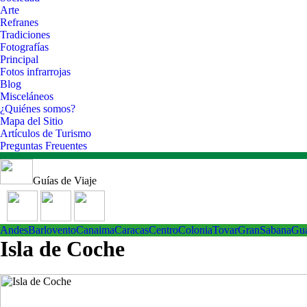
Arte
Refranes
Tradiciones
Fotografías
Principal
Fotos infrarrojas
Blog
Misceláneos
¿Quiénes somos?
Mapa del Sitio
Artículos de Turismo
Preguntas Freuentes
Guías de Viaje
Andes
Barlovento
Canaima
Caracas
Centro
ColoniaTovar
GranSabana
Gu
Isla de Coche