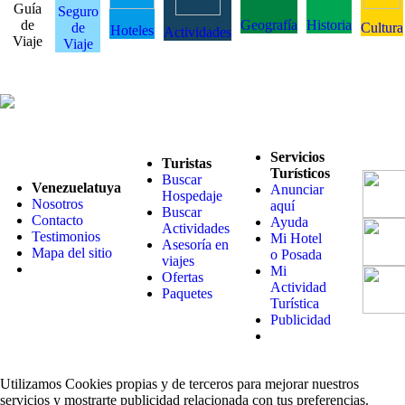
Guía
Seguro
de
Geografía
Historia
de
Cultura
Hoteles
Actividades
Viaje
Viaje
Servicios
Turistas
Turísticos
Buscar
Venezuelatuya
Anunciar
Hospedaje
Nosotros
aquí
Buscar
Contacto
Ayuda
Actividades
Testimonios
Mi Hotel
Asesoría en
Mapa del sitio
o Posada
viajes
Mi
Ofertas
Actividad
Paquetes
Turística
Publicidad
Utilizamos Cookies propias y de terceros para mejorar nuestros
servicios y mostrarte publicidad relacionada con tus preferencias.