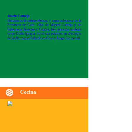
Josefa Camejo
Heroína de la independencia, y tenaz defensora de la
Provincia de Coro. Hija de Miguel Camejo y de
Sebastiana Talavera y Garcés, fue conocida también
como Doña Ignacia. Inició sus estudios en el colegio
de las hermanas Salcedo en Coro y luego fue enviad
Cocina