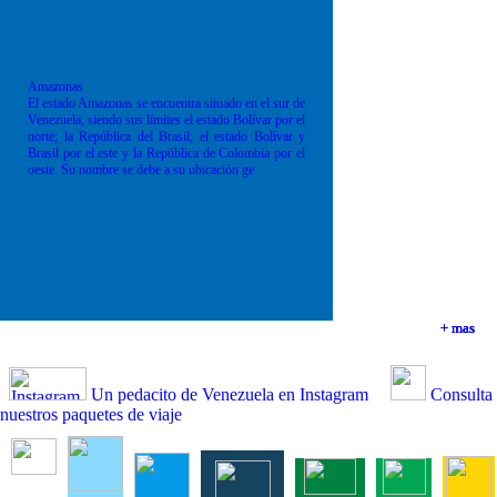
Amazonas
El estado Amazonas se encuentra situado en el sur de
Venezuela, siendo sus límites el estado Bolívar por el
norte; la República del Brasil; el estado Bolívar y
Brasil por el este y la República de Colombia por el
oeste. Su nombre se debe a su ubicación ge
+ mas
+ mas
+ mas
+ mas
Un pedacito de Venezuela en Instagram
Consulta
nuestros paquetes de viaje