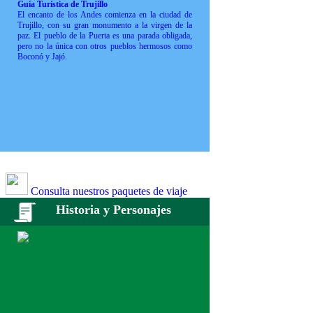
Guía Turística de Trujillo
El encanto de los Andes comienza en la ciudad de
Trujillo, con su gran monumento a la virgen de la
paz. El pueblo de la Puerta es una parada obligada,
pero no la única con otros pueblos hermosos como
Boconó y Jajó.
Consulta nuestros paquetes de viaje
Historia y Personajes