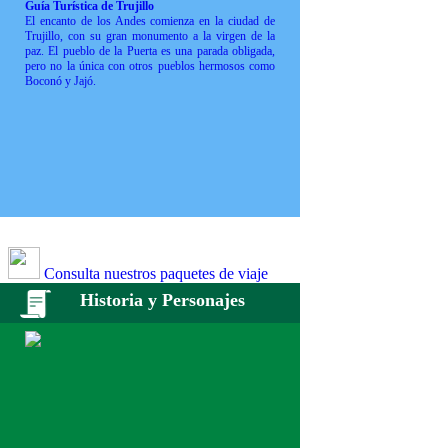
Guía Turística de Trujillo
El encanto de los Andes comienza en la ciudad de
Trujillo, con su gran monumento a la virgen de la
paz. El pueblo de la Puerta es una parada obligada,
pero no la única con otros pueblos hermosos como
Boconó y Jajó.
Consulta nuestros paquetes de viaje
Historia y Personajes