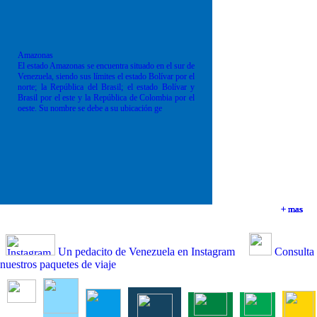
Amazonas
El estado Amazonas se encuentra situado en el sur de
Venezuela, siendo sus límites el estado Bolívar por el
norte; la República del Brasil; el estado Bolívar y
Brasil por el este y la República de Colombia por el
oeste. Su nombre se debe a su ubicación ge
+ mas
+ mas
+ mas
+ mas
Un pedacito de Venezuela en Instagram
Consulta
nuestros paquetes de viaje