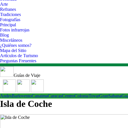
Arte
Refranes
Tradiciones
Fotografías
Principal
Fotos infrarrojas
Blog
Misceláneos
¿Quiénes somos?
Mapa del Sitio
Artículos de Turismo
Preguntas Freuentes
Guías de Viaje
Andes
Barlovento
Canaima
Caracas
Centro
ColoniaTovar
GranSabana
Gu
Isla de Coche