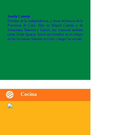
Josefa Camejo
Heroína de la independencia, y tenaz defensora de la
Provincia de Coro. Hija de Miguel Camejo y de
Sebastiana Talavera y Garcés, fue conocida también
como Doña Ignacia. Inició sus estudios en el colegio
de las hermanas Salcedo en Coro y luego fue enviad
Cocina