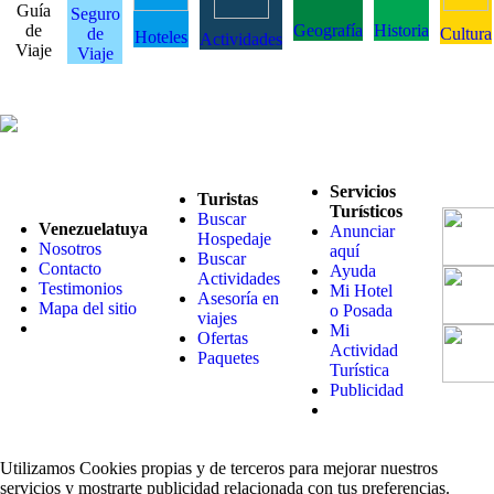
Guía
Seguro
de
Geografía
Historia
de
Cultura
Hoteles
Actividades
Viaje
Viaje
Servicios
Turistas
Turísticos
Buscar
Venezuelatuya
Anunciar
Hospedaje
Nosotros
aquí
Buscar
Contacto
Ayuda
Actividades
Testimonios
Mi Hotel
Asesoría en
Mapa del sitio
o Posada
viajes
Mi
Ofertas
Actividad
Paquetes
Turística
Publicidad
Utilizamos Cookies propias y de terceros para mejorar nuestros
servicios y mostrarte publicidad relacionada con tus preferencias.