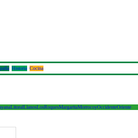
rafía
Historia
Cocina
ayana
Litoral
Llanos
LosRoques
Margarita
Morrocoy
Occidente
Oriente