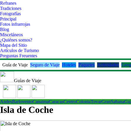
Refranes
Tradiciones
Fotografías
Principal
Fotos infrarrojas
Blog
Misceláneos
¿Quiénes somos?
Mapa del Sitio
Artículos de Turismo
Preguntas Freuentes
Guía de Viaje
Seguro de Viaje
Hoteles
Paquetes
Actividades
Geog
Guías de Viaje
Andes
Barlovento
Canaima
Caracas
Centro
ColoniaTovar
GranSabana
Gu
Isla de Coche