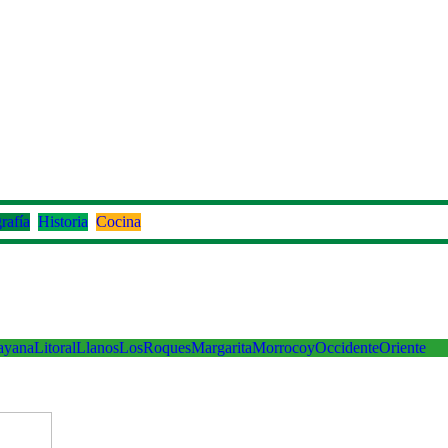
rafía
Historia
Cocina
ayana
Litoral
Llanos
LosRoques
Margarita
Morrocoy
Occidente
Oriente