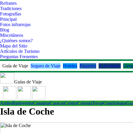
Refranes
Tradiciones
Fotografías
Principal
Fotos infrarrojas
Blog
Misceláneos
¿Quiénes somos?
Mapa del Sitio
Artículos de Turismo
Preguntas Freuentes
Guía de Viaje
Seguro de Viaje
Hoteles
Paquetes
Actividades
Geog
Guías de Viaje
Andes
Barlovento
Canaima
Caracas
Centro
ColoniaTovar
GranSabana
Gu
Isla de Coche