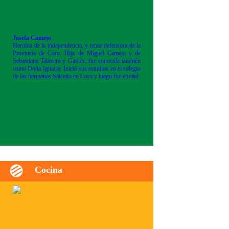
Josefa Camejo
Heroína de la independencia, y tenaz defensora de la
Provincia de Coro. Hija de Miguel Camejo y de
Sebastiana Talavera y Garcés, fue conocida también
como Doña Ignacia. Inició sus estudios en el colegio
de las hermanas Salcedo en Coro y luego fue enviad
Cocina