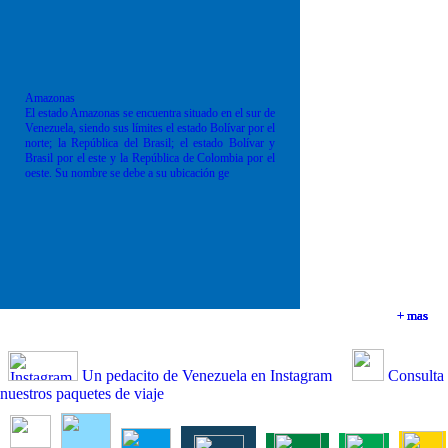
Amazonas
El estado Amazonas se encuentra situado en el sur de
Venezuela, siendo sus límites el estado Bolívar por el
norte; la República del Brasil; el estado Bolívar y
Brasil por el este y la República de Colombia por el
oeste. Su nombre se debe a su ubicación ge
+ mas
+ mas
+ mas
+ mas
Un pedacito de Venezuela en Instagram
Consulta
nuestros paquetes de viaje