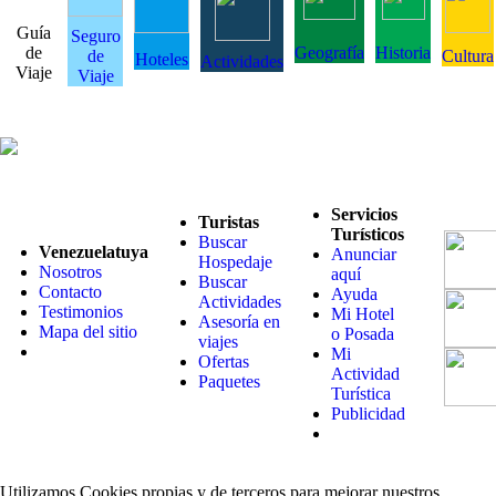
Guía
Seguro
de
Geografía
Historia
de
Cultura
Hoteles
Actividades
Viaje
Viaje
Servicios
Turistas
Turísticos
Buscar
Venezuelatuya
Anunciar
Hospedaje
Nosotros
aquí
Buscar
Contacto
Ayuda
Actividades
Testimonios
Mi Hotel
Asesoría en
Mapa del sitio
o Posada
viajes
Mi
Ofertas
Actividad
Paquetes
Turística
Publicidad
Utilizamos Cookies propias y de terceros para mejorar nuestros