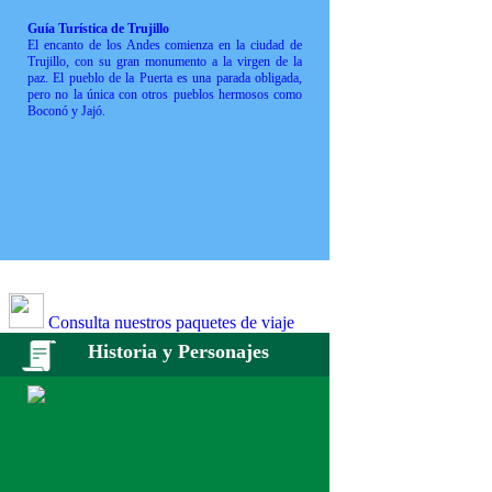
Guía Turística de Trujillo
El encanto de los Andes comienza en la ciudad de
Trujillo, con su gran monumento a la virgen de la
paz. El pueblo de la Puerta es una parada obligada,
pero no la única con otros pueblos hermosos como
Boconó y Jajó.
Consulta nuestros paquetes de viaje
Historia y Personajes