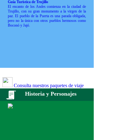
Guía Turística de Trujillo
El encanto de los Andes comienza en la ciudad de
Trujillo, con su gran monumento a la virgen de la
paz. El pueblo de la Puerta es una parada obligada,
pero no la única con otros pueblos hermosos como
Boconó y Jajó.
Consulta nuestros paquetes de viaje
Historia y Personajes