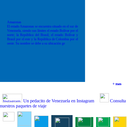
Amazonas
El estado Amazonas se encuentra situado en el sur de
Venezuela, siendo sus límites el estado Bolívar por el
norte; la República del Brasil; el estado Bolívar y
Brasil por el este y la República de Colombia por el
oeste. Su nombre se debe a su ubicación ge
+ mas
+ mas
+ mas
+ mas
Un pedacito de Venezuela en Instagram
Consulta
nuestros paquetes de viaje