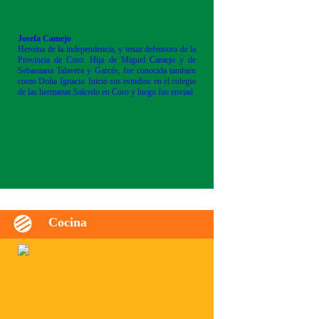
Josefa Camejo
Heroína de la independencia, y tenaz defensora de la
Provincia de Coro. Hija de Miguel Camejo y de
Sebastiana Talavera y Garcés, fue conocida también
como Doña Ignacia. Inició sus estudios en el colegio
de las hermanas Salcedo en Coro y luego fue enviad
Cocina