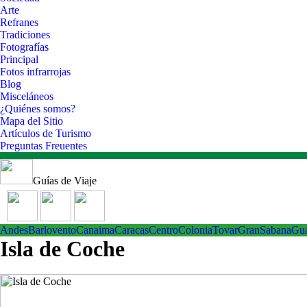
Arte
Refranes
Tradiciones
Fotografías
Principal
Fotos infrarrojas
Blog
Misceláneos
¿Quiénes somos?
Mapa del Sitio
Artículos de Turismo
Preguntas Freuentes
Guías de Viaje
Andes
Barlovento
Canaima
Caracas
Centro
ColoniaTovar
GranSabana
Gu
Isla de Coche