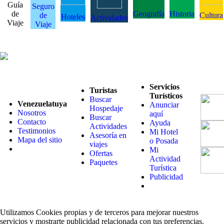
Guía
Seguro
de
Geografía
Historia
de
Cultura
Hoteles
Actividades
Viaje
Viaje
Servicios
Turistas
Turísticos
Buscar
Venezuelatuya
Anunciar
Hospedaje
Nosotros
aquí
Buscar
Contacto
Ayuda
Actividades
Testimonios
Mi Hotel
Asesoría en
Mapa del sitio
o Posada
viajes
Mi
Ofertas
Actividad
Paquetes
Turística
Publicidad
Utilizamos Cookies propias y de terceros para mejorar nuestros
servicios y mostrarte publicidad relacionada con tus preferencias.