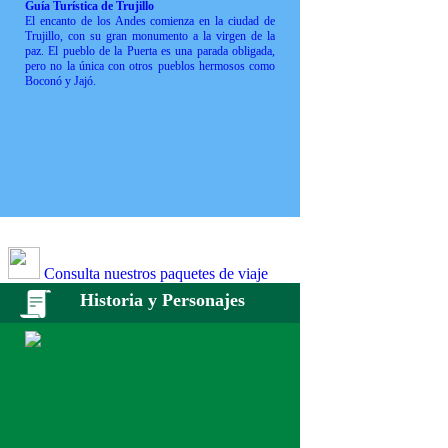
Guía Turística de Trujillo
El encanto de los Andes comienza en la ciudad de
Trujillo, con su gran monumento a la virgen de la
paz. El pueblo de la Puerta es una parada obligada,
pero no la única con otros pueblos hermosos como
Boconó y Jajó.
Consulta nuestros paquetes de viaje
Historia y Personajes