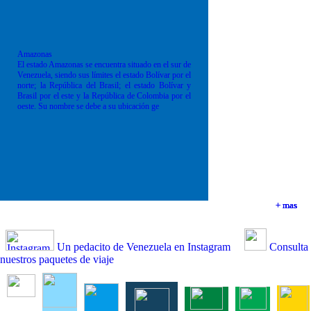
Amazonas
El estado Amazonas se encuentra situado en el sur de
Venezuela, siendo sus límites el estado Bolívar por el
norte; la República del Brasil; el estado Bolívar y
Brasil por el este y la República de Colombia por el
oeste. Su nombre se debe a su ubicación ge
+ mas
+ mas
+ mas
+ mas
Un pedacito de Venezuela en Instagram
Consulta
nuestros paquetes de viaje