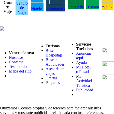
Guía
Seguro
de
Geografía
Historia
de
Cultura
Hoteles
Actividades
Viaje
Viaje
Servicios
Turistas
Turísticos
Buscar
Venezuelatuya
Anunciar
Hospedaje
Nosotros
aquí
Buscar
Contacto
Ayuda
Actividades
Testimonios
Mi Hotel
Asesoría en
Mapa del sitio
o Posada
viajes
Mi
Ofertas
Actividad
Paquetes
Turística
Publicidad
Utilizamos Cookies propias y de terceros para mejorar nuestros
servicios y mostrarte publicidad relacionada con tus preferencias.