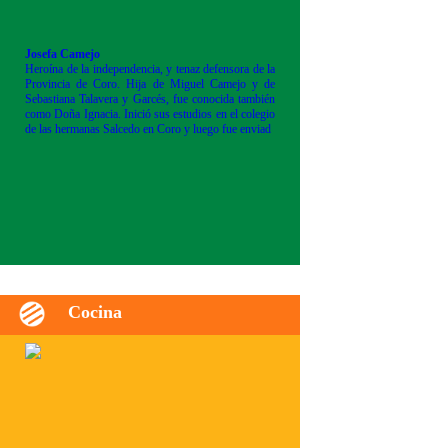
Josefa Camejo
Heroína de la independencia, y tenaz defensora de la
Provincia de Coro. Hija de Miguel Camejo y de
Sebastiana Talavera y Garcés, fue conocida también
como Doña Ignacia. Inició sus estudios en el colegio
de las hermanas Salcedo en Coro y luego fue enviad
Cocina