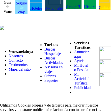
Guía
Seguro
de
Geografía
Historia
de
Cultura
Hoteles
Actividades
Viaje
Viaje
Servicios
Turistas
Turísticos
Buscar
Venezuelatuya
Anunciar
Hospedaje
Nosotros
aquí
Buscar
Contacto
Ayuda
Actividades
Testimonios
Mi Hotel
Asesoría en
Mapa del sitio
o Posada
viajes
Mi
Ofertas
Actividad
Paquetes
Turística
Publicidad
Utilizamos Cookies propias y de terceros para mejorar nuestros
servicios y mostrarte publicidad relacionada con tus preferencias.