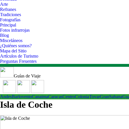
Arte
Refranes
Tradiciones
Fotografías
Principal
Fotos infrarrojas
Blog
Misceláneos
¿Quiénes somos?
Mapa del Sitio
Artículos de Turismo
Preguntas Freuentes
Guías de Viaje
Andes
Barlovento
Canaima
Caracas
Centro
ColoniaTovar
GranSabana
Gu
Isla de Coche