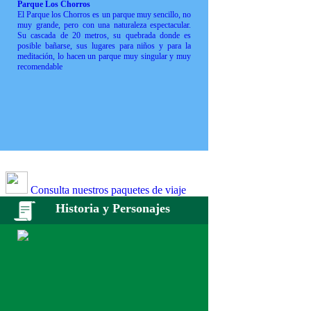
Parque Los Chorros
El Parque los Chorros es un parque muy sencillo, no
muy grande, pero con una naturaleza espectacular.
Su cascada de 20 metros, su quebrada donde es
posible bañarse, sus lugares para niños y para la
meditación, lo hacen un parque muy singular y muy
recomendable
Consulta nuestros paquetes de viaje
Historia y Personajes