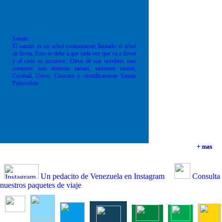
Samán
El samán es un arbol comunmente llamado el arbol
de lluvia. Esto se debe a que cada vez que va a llover
y el cielo se oscurece. Otros de sus nombres mas
comunes son mimosa saman, samanea saman,
Carabalí, Urero, Cenicero y cientificamente Samán
Pithecellob
+ mas
+ mas
+ mas
+ mas
Un pedacito de Venezuela en Instagram
Consulta
nuestros paquetes de viaje