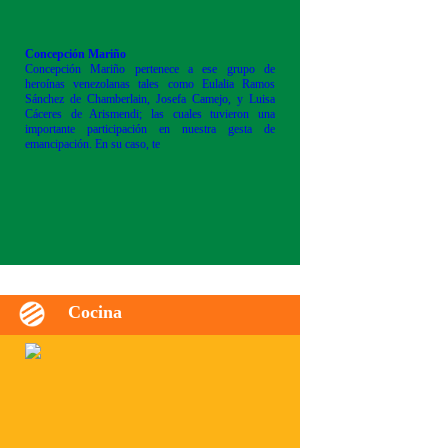
Concepción Mariño
Concepción Mariño pertenece a ese grupo de
heroínas venezolanas tales como Eulalia Ramos
Sánchez de Chamberlain, Josefa Camejo, y Luisa
Cáceres de Arismendi; las cuales tuvieron una
importante participación en nuestra gesta de
emancipación. En su caso, te
Cocina