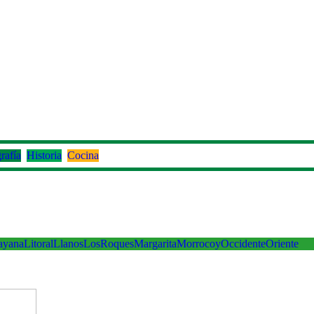
rafía
Historia
Cocina
ayana
Litoral
Llanos
LosRoques
Margarita
Morrocoy
Occidente
Oriente