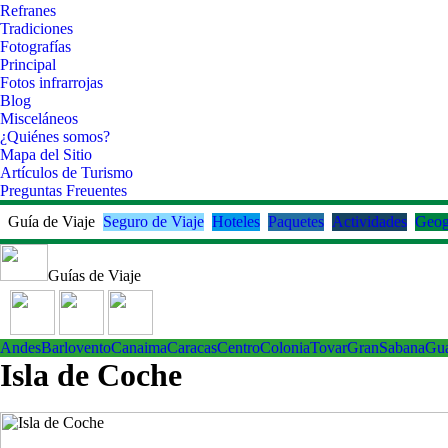
Refranes
Tradiciones
Fotografías
Principal
Fotos infrarrojas
Blog
Misceláneos
¿Quiénes somos?
Mapa del Sitio
Artículos de Turismo
Preguntas Freuentes
Guía de Viaje
Seguro de Viaje
Hoteles
Paquetes
Actividades
Geog
Guías de Viaje
Andes
Barlovento
Canaima
Caracas
Centro
ColoniaTovar
GranSabana
Gu
Isla de Coche