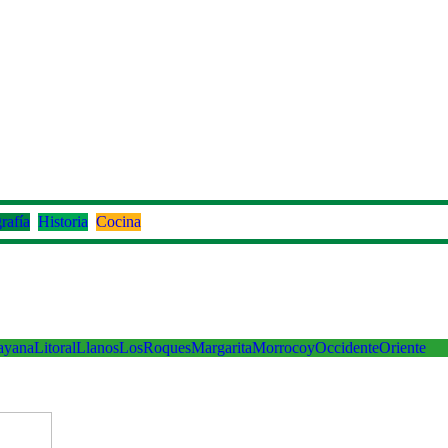
rafía
Historia
Cocina
ayana
Litoral
Llanos
LosRoques
Margarita
Morrocoy
Occidente
Oriente