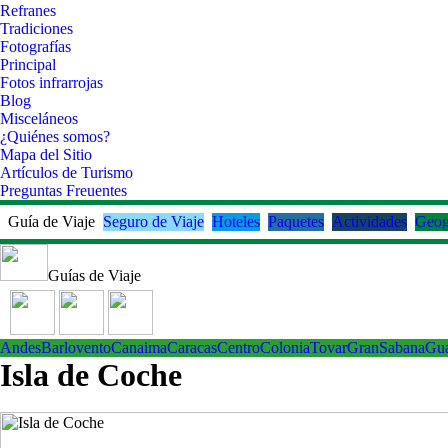
Refranes
Tradiciones
Fotografías
Principal
Fotos infrarrojas
Blog
Misceláneos
¿Quiénes somos?
Mapa del Sitio
Artículos de Turismo
Preguntas Freuentes
Guía de Viaje
Seguro de Viaje
Hoteles
Paquetes
Actividades
Geog
Guías de Viaje
Andes
Barlovento
Canaima
Caracas
Centro
ColoniaTovar
GranSabana
Gu
Isla de Coche