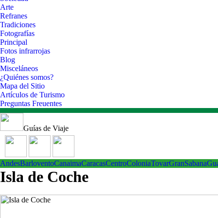
Arte
Refranes
Tradiciones
Fotografías
Principal
Fotos infrarrojas
Blog
Misceláneos
¿Quiénes somos?
Mapa del Sitio
Artículos de Turismo
Preguntas Freuentes
Guías de Viaje
Andes
Barlovento
Canaima
Caracas
Centro
ColoniaTovar
GranSabana
Gu
Isla de Coche