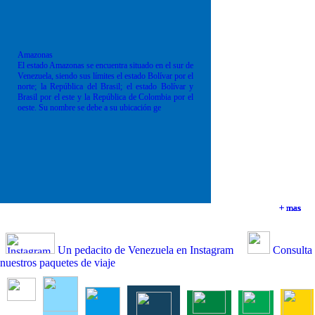
Amazonas
El estado Amazonas se encuentra situado en el sur de
Venezuela, siendo sus límites el estado Bolívar por el
norte; la República del Brasil; el estado Bolívar y
Brasil por el este y la República de Colombia por el
oeste. Su nombre se debe a su ubicación ge
+ mas
+ mas
+ mas
+ mas
Un pedacito de Venezuela en Instagram
Consulta
nuestros paquetes de viaje