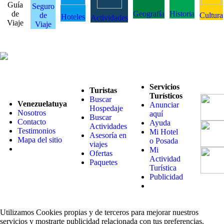
Guía
Seguro
de
Geografía
Historia
de
Cultura
Hoteles
Actividades
Viaje
Viaje
Servicios
Turistas
Turísticos
Buscar
Venezuelatuya
Anunciar
Hospedaje
Nosotros
aquí
Buscar
Contacto
Ayuda
Actividades
Testimonios
Mi Hotel
Asesoría en
Mapa del sitio
o Posada
viajes
Mi
Ofertas
Actividad
Paquetes
Turística
Publicidad
Utilizamos Cookies propias y de terceros para mejorar nuestros
servicios y mostrarte publicidad relacionada con tus preferencias.