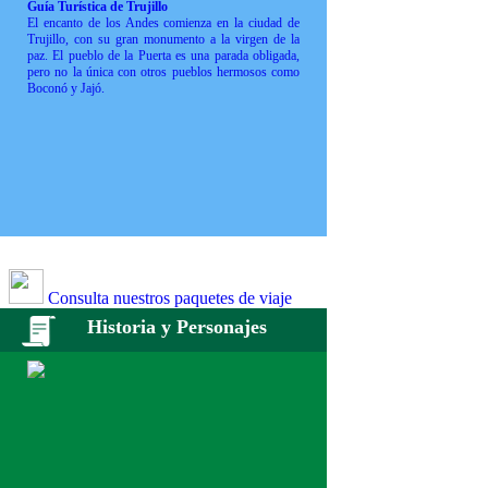
Guía Turística de Trujillo
El encanto de los Andes comienza en la ciudad de
Trujillo, con su gran monumento a la virgen de la
paz. El pueblo de la Puerta es una parada obligada,
pero no la única con otros pueblos hermosos como
Boconó y Jajó.
Consulta nuestros paquetes de viaje
Historia y Personajes