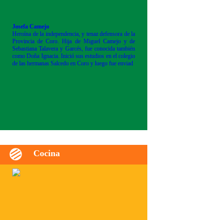
Josefa Camejo
Heroína de la independencia, y tenaz defensora de la
Provincia de Coro. Hija de Miguel Camejo y de
Sebastiana Talavera y Garcés, fue conocida también
como Doña Ignacia. Inició sus estudios en el colegio
de las hermanas Salcedo en Coro y luego fue enviad
Cocina