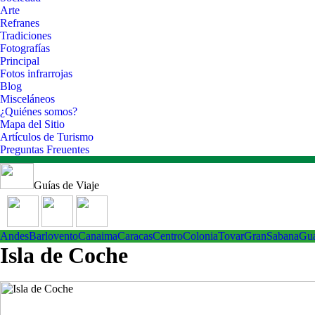
Arte
Refranes
Tradiciones
Fotografías
Principal
Fotos infrarrojas
Blog
Misceláneos
¿Quiénes somos?
Mapa del Sitio
Artículos de Turismo
Preguntas Freuentes
Guías de Viaje
Andes
Barlovento
Canaima
Caracas
Centro
ColoniaTovar
GranSabana
Gu
Isla de Coche