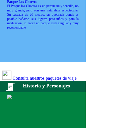
Parque Los Chorros
El Parque los Chorros es un parque muy sencillo, no
muy grande, pero con una naturaleza espectacular.
Su cascada de 20 metros, su quebrada donde es
posible bañarse, sus lugares para niños y para la
meditación, lo hacen un parque muy singular y muy
recomendable
Consulta nuestros paquetes de viaje
Historia y Personajes