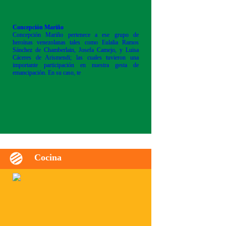
Concepción Mariño
Concepción Mariño pertenece a ese grupo de
heroínas venezolanas tales como Eulalia Ramos
Sánchez de Chamberlain, Josefa Camejo, y Luisa
Cáceres de Arismendi; las cuales tuvieron una
importante participación en nuestra gesta de
emancipación. En su caso, te
Cocina