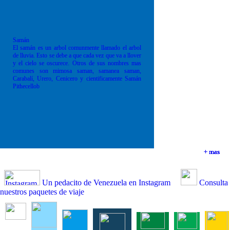
Samán
El samán es un arbol comunmente llamado el arbol
de lluvia. Esto se debe a que cada vez que va a llover
y el cielo se oscurece. Otros de sus nombres mas
comunes son mimosa saman, samanea saman,
Carabalí, Urero, Cenicero y cientificamente Samán
Pithecellob
+ mas
+ mas
+ mas
+ mas
Un pedacito de Venezuela en Instagram
Consulta
nuestros paquetes de viaje