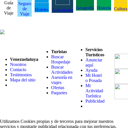
Guía
Seguro
de
Geografía
Historia
de
Cultura
Hoteles
Actividades
Viaje
Viaje
Servicios
Turistas
Turísticos
Buscar
Venezuelatuya
Anunciar
Hospedaje
Nosotros
aquí
Buscar
Contacto
Ayuda
Actividades
Testimonios
Mi Hotel
Asesoría en
Mapa del sitio
o Posada
viajes
Mi
Ofertas
Actividad
Paquetes
Turística
Publicidad
Utilizamos Cookies propias y de terceros para mejorar nuestros
servicios y mostrarte publicidad relacionada con tus preferencias.