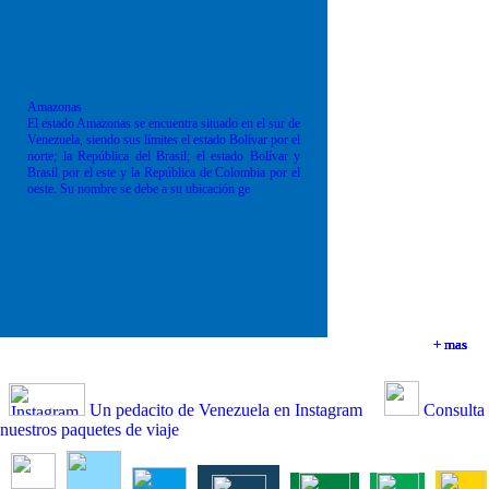
Amazonas
El estado Amazonas se encuentra situado en el sur de
Venezuela, siendo sus límites el estado Bolívar por el
norte; la República del Brasil; el estado Bolívar y
Brasil por el este y la República de Colombia por el
oeste. Su nombre se debe a su ubicación ge
+ mas
+ mas
+ mas
+ mas
Un pedacito de Venezuela en Instagram
Consulta
nuestros paquetes de viaje