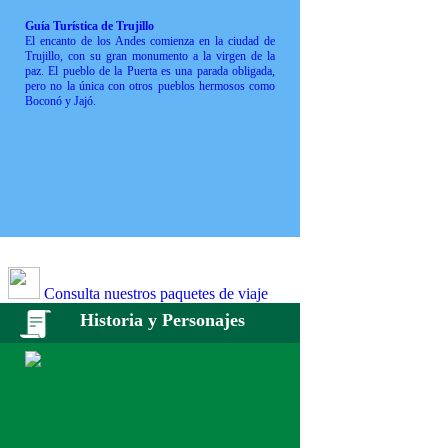
Guía Turística de Trujillo
El encanto de los Andes comienza en la ciudad de
Trujillo, con su gran monumento a la virgen de la
paz. El pueblo de la Puerta es una parada obligada,
pero no la única con otros pueblos hermosos como
Boconó y Jajó.
Consulta nuestros paquetes de viaje
Historia y Personajes