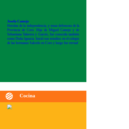
Josefa Camejo
Heroína de la independencia, y tenaz defensora de la
Provincia de Coro. Hija de Miguel Camejo y de
Sebastiana Talavera y Garcés, fue conocida también
como Doña Ignacia. Inició sus estudios en el colegio
de las hermanas Salcedo en Coro y luego fue enviad
Cocina