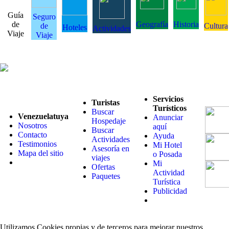
Guía
Seguro
de
Geografía
Historia
de
Cultura
Hoteles
Actividades
Viaje
Viaje
Servicios
Turistas
Turísticos
Buscar
Venezuelatuya
Anunciar
Hospedaje
Nosotros
aquí
Buscar
Contacto
Ayuda
Actividades
Testimonios
Mi Hotel
Asesoría en
Mapa del sitio
o Posada
viajes
Mi
Ofertas
Actividad
Paquetes
Turística
Publicidad
Utilizamos Cookies propias y de terceros para mejorar nuestros