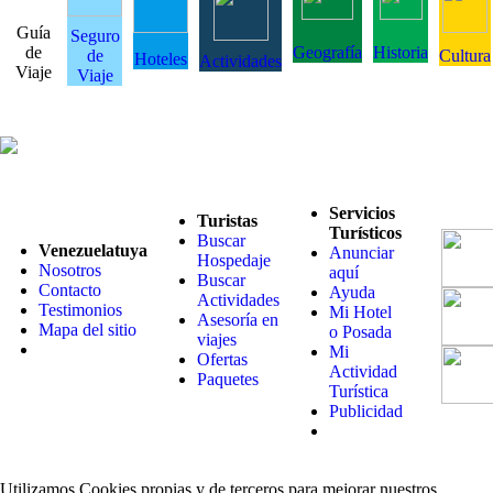
Guía
Seguro
de
Geografía
Historia
de
Cultura
Hoteles
Actividades
Viaje
Viaje
Servicios
Turistas
Turísticos
Buscar
Venezuelatuya
Anunciar
Hospedaje
Nosotros
aquí
Buscar
Contacto
Ayuda
Actividades
Testimonios
Mi Hotel
Asesoría en
Mapa del sitio
o Posada
viajes
Mi
Ofertas
Actividad
Paquetes
Turística
Publicidad
Utilizamos Cookies propias y de terceros para mejorar nuestros