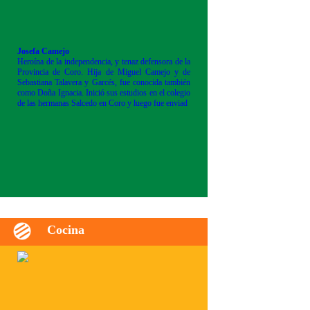
Josefa Camejo
Heroína de la independencia, y tenaz defensora de la
Provincia de Coro. Hija de Miguel Camejo y de
Sebastiana Talavera y Garcés, fue conocida también
como Doña Ignacia. Inició sus estudios en el colegio
de las hermanas Salcedo en Coro y luego fue enviad
Cocina