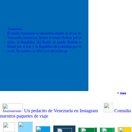
Amazonas
El estado Amazonas se encuentra situado en el sur de
Venezuela, siendo sus límites el estado Bolívar por el
norte; la República del Brasil; el estado Bolívar y
Brasil por el este y la República de Colombia por el
oeste. Su nombre se debe a su ubicación ge
+ mas
+ mas
+ mas
+ mas
Un pedacito de Venezuela en Instagram
Consulta
nuestros paquetes de viaje