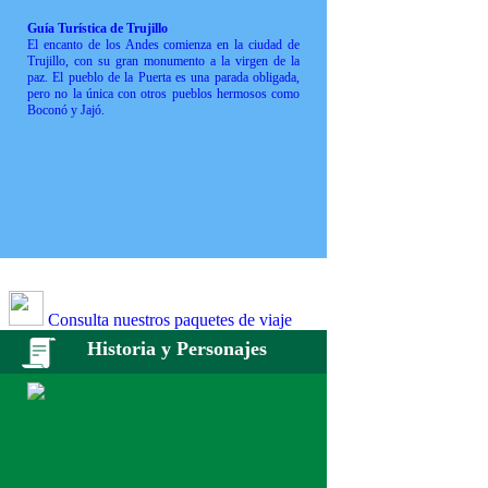
Guía Turística de Trujillo
El encanto de los Andes comienza en la ciudad de
Trujillo, con su gran monumento a la virgen de la
paz. El pueblo de la Puerta es una parada obligada,
pero no la única con otros pueblos hermosos como
Boconó y Jajó.
Consulta nuestros paquetes de viaje
Historia y Personajes