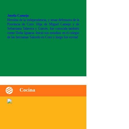
Josefa Camejo
Heroína de la independencia, y tenaz defensora de la
Provincia de Coro. Hija de Miguel Camejo y de
Sebastiana Talavera y Garcés, fue conocida también
como Doña Ignacia. Inició sus estudios en el colegio
de las hermanas Salcedo en Coro y luego fue enviad
Cocina