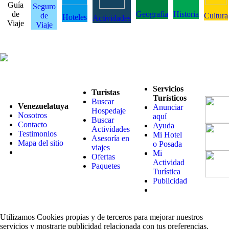
Guía
Seguro
de
Geografía
Historia
de
Cultura
Hoteles
Actividades
Viaje
Viaje
Servicios
Turistas
Turísticos
Buscar
Venezuelatuya
Anunciar
Hospedaje
Nosotros
aquí
Buscar
Contacto
Ayuda
Actividades
Testimonios
Mi Hotel
Asesoría en
Mapa del sitio
o Posada
viajes
Mi
Ofertas
Actividad
Paquetes
Turística
Publicidad
Utilizamos Cookies propias y de terceros para mejorar nuestros
servicios y mostrarte publicidad relacionada con tus preferencias.