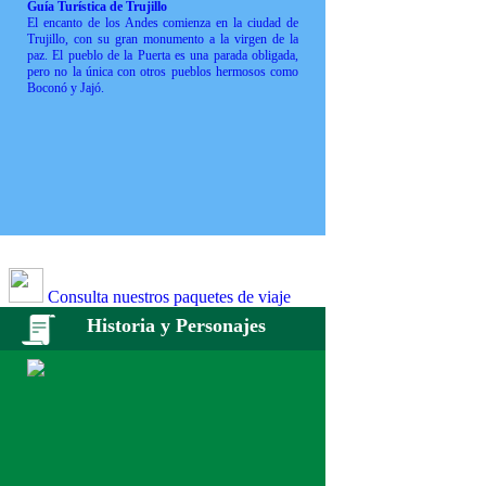
Guía Turística de Trujillo
El encanto de los Andes comienza en la ciudad de
Trujillo, con su gran monumento a la virgen de la
paz. El pueblo de la Puerta es una parada obligada,
pero no la única con otros pueblos hermosos como
Boconó y Jajó.
Consulta nuestros paquetes de viaje
Historia y Personajes