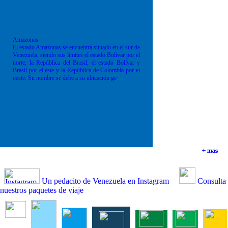
Amazonas
El estado Amazonas se encuentra situado en el sur de
Venezuela, siendo sus límites el estado Bolívar por el
norte; la República del Brasil; el estado Bolívar y
Brasil por el este y la República de Colombia por el
oeste. Su nombre se debe a su ubicación ge
+ mas
+ mas
+ mas
+ mas
Un pedacito de Venezuela en Instagram
Consulta
nuestros paquetes de viaje