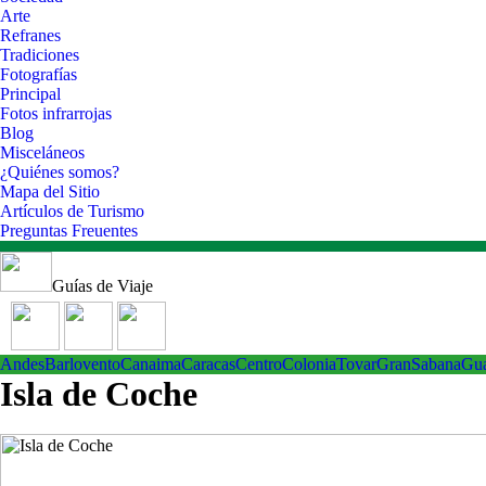
Arte
Refranes
Tradiciones
Fotografías
Principal
Fotos infrarrojas
Blog
Misceláneos
¿Quiénes somos?
Mapa del Sitio
Artículos de Turismo
Preguntas Freuentes
Guías de Viaje
Andes
Barlovento
Canaima
Caracas
Centro
ColoniaTovar
GranSabana
Gu
Isla de Coche