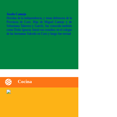
Josefa Camejo
Heroína de la independencia, y tenaz defensora de la
Provincia de Coro. Hija de Miguel Camejo y de
Sebastiana Talavera y Garcés, fue conocida también
como Doña Ignacia. Inició sus estudios en el colegio
de las hermanas Salcedo en Coro y luego fue enviad
Cocina