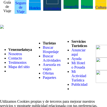
Guía
Seguro
de
Geografía
Historia
de
Cultura
Hoteles
Actividades
Viaje
Viaje
Servicios
Turistas
Turísticos
Buscar
Venezuelatuya
Anunciar
Hospedaje
Nosotros
aquí
Buscar
Contacto
Ayuda
Actividades
Testimonios
Mi Hotel
Asesoría en
Mapa del sitio
o Posada
viajes
Mi
Ofertas
Actividad
Paquetes
Turística
Publicidad
Utilizamos Cookies propias y de terceros para mejorar nuestros
servicios y mostrarte publicidad relacionada con tus preferencias.