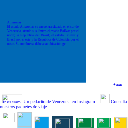
Amazonas
El estado Amazonas se encuentra situado en el sur de
Venezuela, siendo sus límites el estado Bolívar por el
norte; la República del Brasil; el estado Bolívar y
Brasil por el este y la República de Colombia por el
oeste. Su nombre se debe a su ubicación ge
+ mas
+ mas
+ mas
+ mas
Un pedacito de Venezuela en Instagram
Consulta
nuestros paquetes de viaje