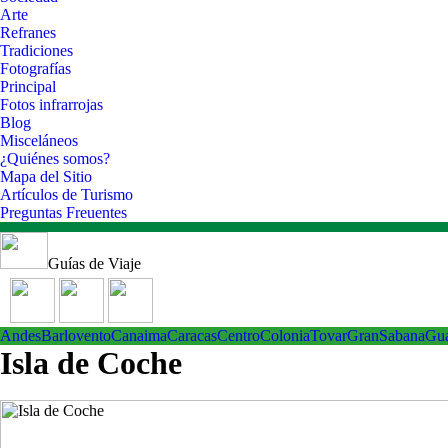
Arte
Refranes
Tradiciones
Fotografías
Principal
Fotos infrarrojas
Blog
Misceláneos
¿Quiénes somos?
Mapa del Sitio
Artículos de Turismo
Preguntas Freuentes
Guías de Viaje
Andes
Barlovento
Canaima
Caracas
Centro
ColoniaTovar
GranSabana
Gu
Isla de Coche