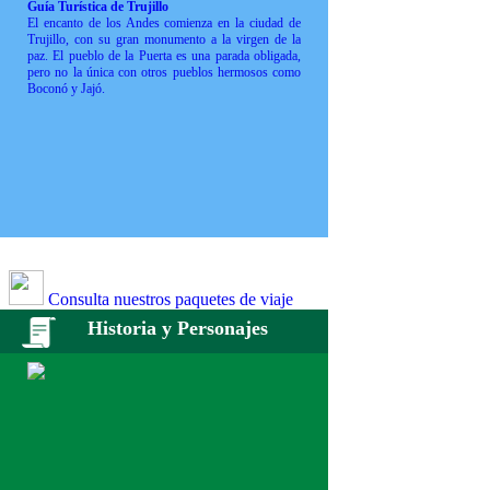
Guía Turística de Trujillo
El encanto de los Andes comienza en la ciudad de
Trujillo, con su gran monumento a la virgen de la
paz. El pueblo de la Puerta es una parada obligada,
pero no la única con otros pueblos hermosos como
Boconó y Jajó.
Consulta nuestros paquetes de viaje
Historia y Personajes