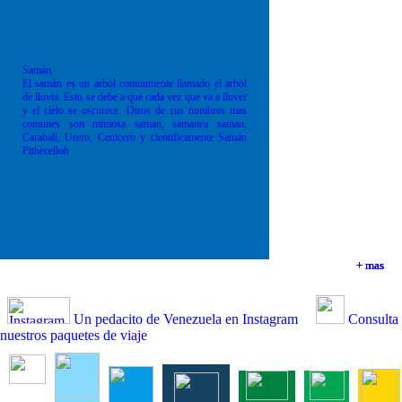
Samán
El samán es un arbol comunmente llamado el arbol
de lluvia. Esto se debe a que cada vez que va a llover
y el cielo se oscurece. Otros de sus nombres mas
comunes son mimosa saman, samanea saman,
Carabalí, Urero, Cenicero y cientificamente Samán
Pithecellob
+ mas
+ mas
+ mas
+ mas
Un pedacito de Venezuela en Instagram
Consulta
nuestros paquetes de viaje