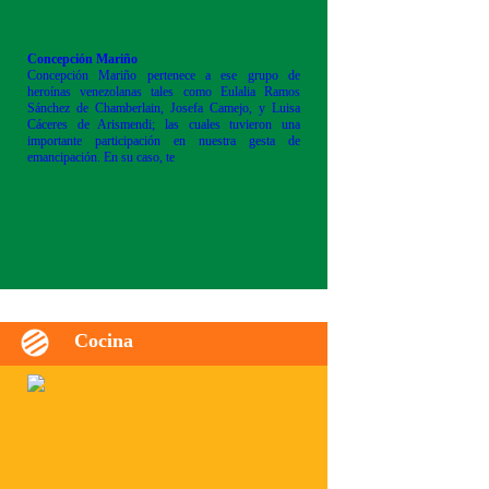
Concepción Mariño
Concepción Mariño pertenece a ese grupo de
heroínas venezolanas tales como Eulalia Ramos
Sánchez de Chamberlain, Josefa Camejo, y Luisa
Cáceres de Arismendi; las cuales tuvieron una
importante participación en nuestra gesta de
emancipación. En su caso, te
Cocina