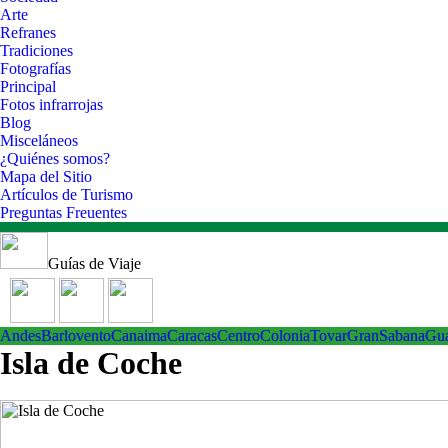
Arte
Refranes
Tradiciones
Fotografías
Principal
Fotos infrarrojas
Blog
Misceláneos
¿Quiénes somos?
Mapa del Sitio
Artículos de Turismo
Preguntas Freuentes
Guías de Viaje
Andes
Barlovento
Canaima
Caracas
Centro
ColoniaTovar
GranSabana
Gu
Isla de Coche