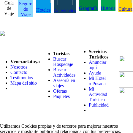
Guía
Seguro
de
Geografía
Historia
de
Cultura
Hoteles
Actividades
Viaje
Viaje
Servicios
Turistas
Turísticos
Buscar
Venezuelatuya
Anunciar
Hospedaje
Nosotros
aquí
Buscar
Contacto
Ayuda
Actividades
Testimonios
Mi Hotel
Asesoría en
Mapa del sitio
o Posada
viajes
Mi
Ofertas
Actividad
Paquetes
Turística
Publicidad
Utilizamos Cookies propias y de terceros para mejorar nuestros
servicios y mostrarte publicidad relacionada con tus preferencias.