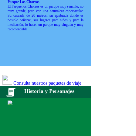
Parque Los Chorros
El Parque los Chorros es un parque muy sencillo, no
muy grande, pero con una naturaleza espectacular.
Su cascada de 20 metros, su quebrada donde es
posible bañarse, sus lugares para niños y para la
meditación, lo hacen un parque muy singular y muy
recomendable
Consulta nuestros paquetes de viaje
Historia y Personajes