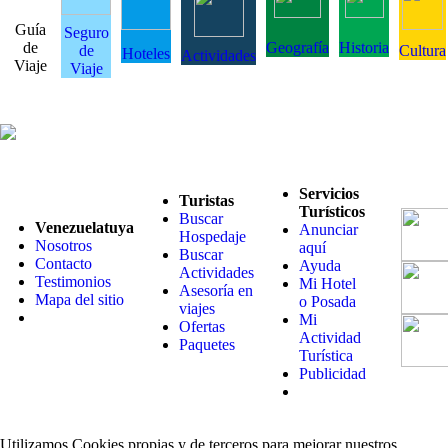
Guía
Seguro
de
Geografía
Historia
de
Cultura
Hoteles
Actividades
Viaje
Viaje
Servicios
Turistas
Turísticos
Buscar
Venezuelatuya
Anunciar
Hospedaje
Nosotros
aquí
Buscar
Contacto
Ayuda
Actividades
Testimonios
Mi Hotel
Asesoría en
Mapa del sitio
o Posada
viajes
Mi
Ofertas
Actividad
Paquetes
Turística
Publicidad
Utilizamos Cookies propias y de terceros para mejorar nuestros