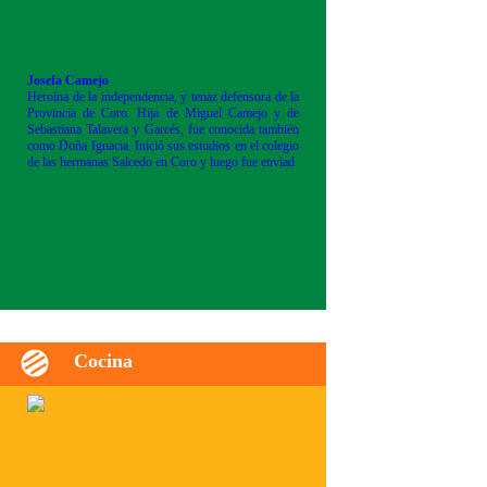
Josefa Camejo
Heroína de la independencia, y tenaz defensora de la
Provincia de Coro. Hija de Miguel Camejo y de
Sebastiana Talavera y Garcés, fue conocida también
como Doña Ignacia. Inició sus estudios en el colegio
de las hermanas Salcedo en Coro y luego fue enviad
Cocina