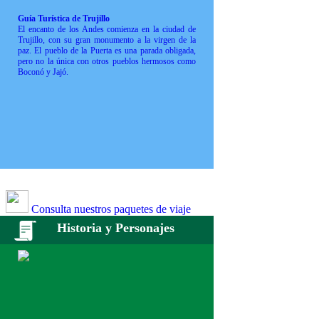
Guía Turística de Trujillo
El encanto de los Andes comienza en la ciudad de
Trujillo, con su gran monumento a la virgen de la
paz. El pueblo de la Puerta es una parada obligada,
pero no la única con otros pueblos hermosos como
Boconó y Jajó.
Consulta nuestros paquetes de viaje
Historia y Personajes