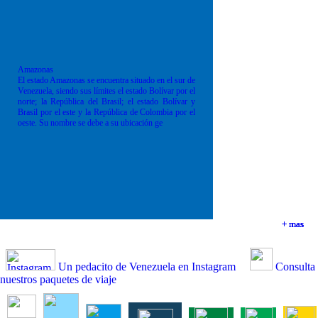
Amazonas
El estado Amazonas se encuentra situado en el sur de
Venezuela, siendo sus límites el estado Bolívar por el
norte; la República del Brasil; el estado Bolívar y
Brasil por el este y la República de Colombia por el
oeste. Su nombre se debe a su ubicación ge
+ mas
+ mas
+ mas
+ mas
Un pedacito de Venezuela en Instagram
Consulta
nuestros paquetes de viaje