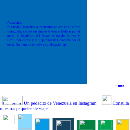
Amazonas
El estado Amazonas se encuentra situado en el sur de
Venezuela, siendo sus límites el estado Bolívar por el
norte; la República del Brasil; el estado Bolívar y
Brasil por el este y la República de Colombia por el
oeste. Su nombre se debe a su ubicación ge
+ mas
+ mas
+ mas
+ mas
Un pedacito de Venezuela en Instagram
Consulta
nuestros paquetes de viaje