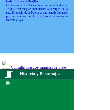
Guía Turística de Trujillo
El encanto de los Andes comienza en la ciudad de
Trujillo, con su gran monumento a la virgen de la
paz. El pueblo de la Puerta es una parada obligada,
pero no la única con otros pueblos hermosos como
Boconó y Jajó.
Consulta nuestros paquetes de viaje
Historia y Personajes