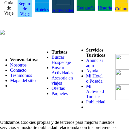
Guía
Seguro
de
Geografía
Historia
de
Cultura
Hoteles
Actividades
Viaje
Viaje
Servicios
Turistas
Turísticos
Buscar
Venezuelatuya
Anunciar
Hospedaje
Nosotros
aquí
Buscar
Contacto
Ayuda
Actividades
Testimonios
Mi Hotel
Asesoría en
Mapa del sitio
o Posada
viajes
Mi
Ofertas
Actividad
Paquetes
Turística
Publicidad
Utilizamos Cookies propias y de terceros para mejorar nuestros
servicios y mostrarte publicidad relacionada con tus preferencias.