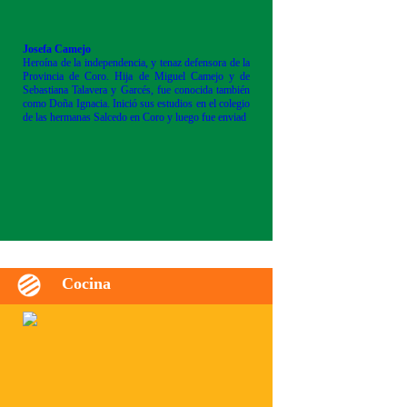
Josefa Camejo
Heroína de la independencia, y tenaz defensora de la
Provincia de Coro. Hija de Miguel Camejo y de
Sebastiana Talavera y Garcés, fue conocida también
como Doña Ignacia. Inició sus estudios en el colegio
de las hermanas Salcedo en Coro y luego fue enviad
Cocina