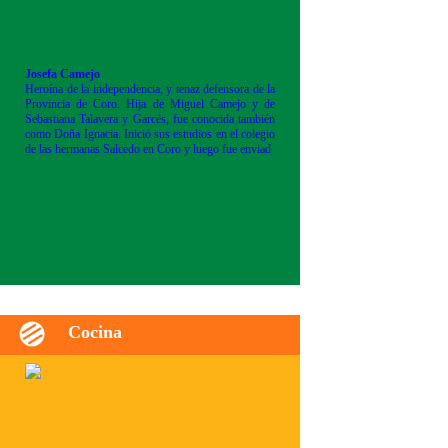
Josefa Camejo
Heroína de la independencia, y tenaz defensora de la
Provincia de Coro. Hija de Miguel Camejo y de
Sebastiana Talavera y Garcés, fue conocida también
como Doña Ignacia. Inició sus estudios en el colegio
de las hermanas Salcedo en Coro y luego fue enviad
Cocina