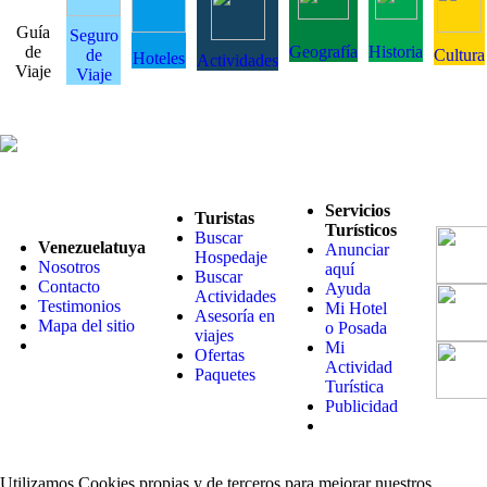
Guía
Seguro
de
Geografía
Historia
de
Cultura
Hoteles
Actividades
Viaje
Viaje
Servicios
Turistas
Turísticos
Buscar
Venezuelatuya
Anunciar
Hospedaje
Nosotros
aquí
Buscar
Contacto
Ayuda
Actividades
Testimonios
Mi Hotel
Asesoría en
Mapa del sitio
o Posada
viajes
Mi
Ofertas
Actividad
Paquetes
Turística
Publicidad
Utilizamos Cookies propias y de terceros para mejorar nuestros