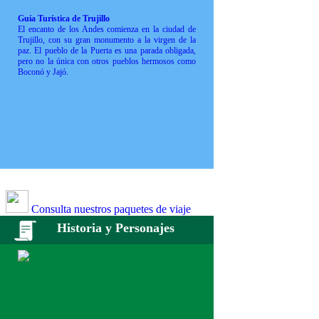
Guía Turística de Trujillo
El encanto de los Andes comienza en la ciudad de
Trujillo, con su gran monumento a la virgen de la
paz. El pueblo de la Puerta es una parada obligada,
pero no la única con otros pueblos hermosos como
Boconó y Jajó.
Consulta nuestros paquetes de viaje
Historia y Personajes