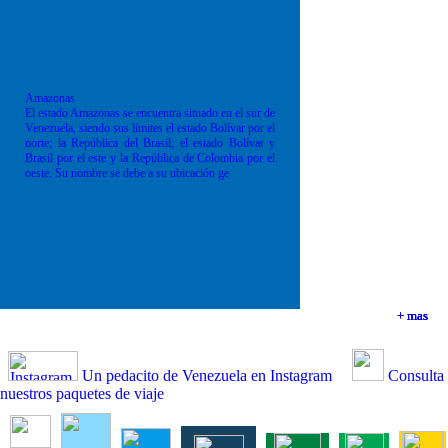
Amazonas
El estado Amazonas se encuentra situado en el sur de
Venezuela, siendo sus límites el estado Bolívar por el
norte; la República del Brasil; el estado Bolívar y
Brasil por el este y la República de Colombia por el
oeste. Su nombre se debe a su ubicación ge
+ mas
+ mas
+ mas
+ mas
Un pedacito de Venezuela en Instagram
Consulta
nuestros paquetes de viaje