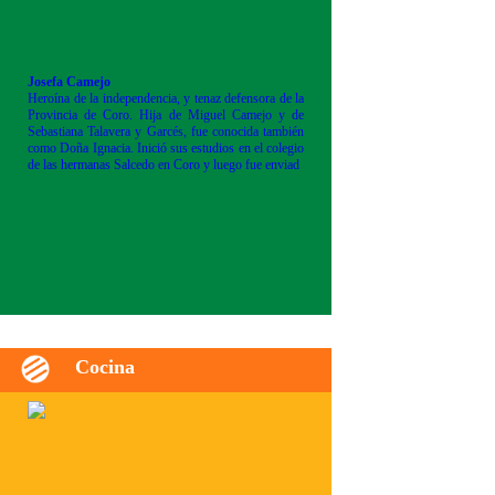
Josefa Camejo
Heroína de la independencia, y tenaz defensora de la
Provincia de Coro. Hija de Miguel Camejo y de
Sebastiana Talavera y Garcés, fue conocida también
como Doña Ignacia. Inició sus estudios en el colegio
de las hermanas Salcedo en Coro y luego fue enviad
Cocina