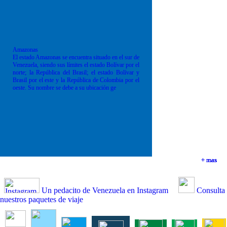
Amazonas
El estado Amazonas se encuentra situado en el sur de
Venezuela, siendo sus límites el estado Bolívar por el
norte; la República del Brasil; el estado Bolívar y
Brasil por el este y la República de Colombia por el
oeste. Su nombre se debe a su ubicación ge
+ mas
+ mas
+ mas
+ mas
Un pedacito de Venezuela en Instagram
Consulta
nuestros paquetes de viaje