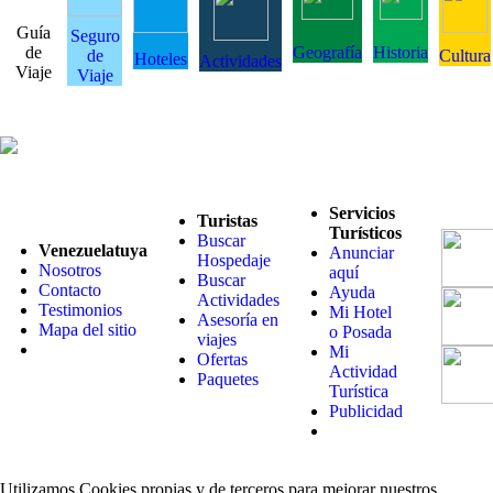
Guía
Seguro
de
Geografía
Historia
de
Cultura
Hoteles
Actividades
Viaje
Viaje
Servicios
Turistas
Turísticos
Buscar
Venezuelatuya
Anunciar
Hospedaje
Nosotros
aquí
Buscar
Contacto
Ayuda
Actividades
Testimonios
Mi Hotel
Asesoría en
Mapa del sitio
o Posada
viajes
Mi
Ofertas
Actividad
Paquetes
Turística
Publicidad
Utilizamos Cookies propias y de terceros para mejorar nuestros