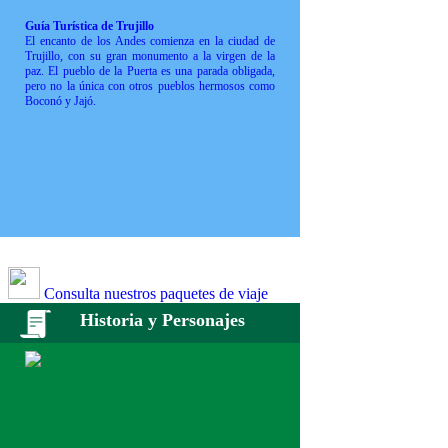
Guía Turística de Trujillo
El encanto de los Andes comienza en la ciudad de
Trujillo, con su gran monumento a la virgen de la
paz. El pueblo de la Puerta es una parada obligada,
pero no la única con otros pueblos hermosos como
Boconó y Jajó.
Consulta nuestros paquetes de viaje
Historia y Personajes