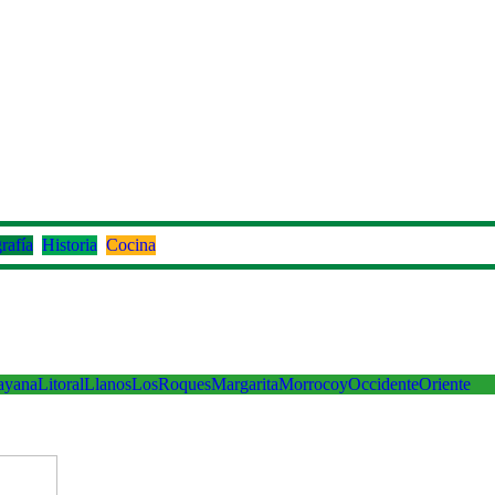
rafía
Historia
Cocina
ayana
Litoral
Llanos
LosRoques
Margarita
Morrocoy
Occidente
Oriente