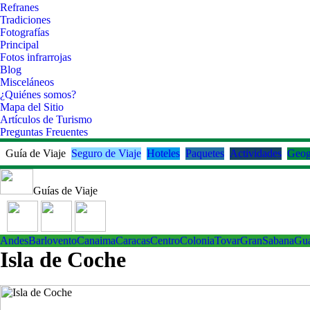
Refranes
Tradiciones
Fotografías
Principal
Fotos infrarrojas
Blog
Misceláneos
¿Quiénes somos?
Mapa del Sitio
Artículos de Turismo
Preguntas Freuentes
Guía de Viaje
Seguro de Viaje
Hoteles
Paquetes
Actividades
Geog
Guías de Viaje
Andes
Barlovento
Canaima
Caracas
Centro
ColoniaTovar
GranSabana
Gu
Isla de Coche