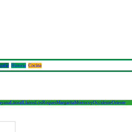
rafía
Historia
Cocina
ayana
Litoral
Llanos
LosRoques
Margarita
Morrocoy
Occidente
Oriente