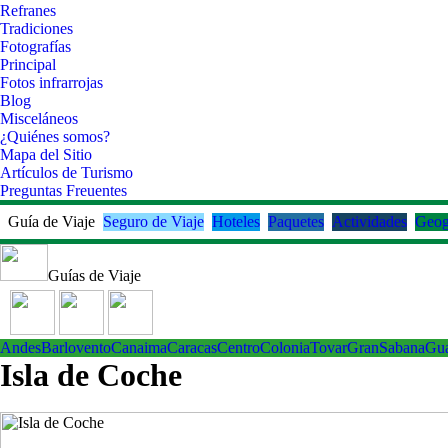
Refranes
Tradiciones
Fotografías
Principal
Fotos infrarrojas
Blog
Misceláneos
¿Quiénes somos?
Mapa del Sitio
Artículos de Turismo
Preguntas Freuentes
Guía de Viaje
Seguro de Viaje
Hoteles
Paquetes
Actividades
Geog
Guías de Viaje
Andes
Barlovento
Canaima
Caracas
Centro
ColoniaTovar
GranSabana
Gu
Isla de Coche