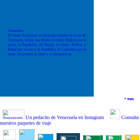
Amazonas
El estado Amazonas se encuentra situado en el sur de
Venezuela, siendo sus límites el estado Bolívar por el
norte; la República del Brasil; el estado Bolívar y
Brasil por el este y la República de Colombia por el
oeste. Su nombre se debe a su ubicación ge
+ mas
+ mas
+ mas
+ mas
Un pedacito de Venezuela en Instagram
Consulta
nuestros paquetes de viaje