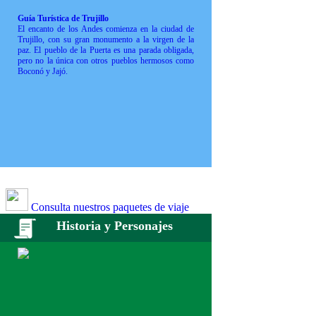
Guía Turística de Trujillo
El encanto de los Andes comienza en la ciudad de
Trujillo, con su gran monumento a la virgen de la
paz. El pueblo de la Puerta es una parada obligada,
pero no la única con otros pueblos hermosos como
Boconó y Jajó.
Consulta nuestros paquetes de viaje
Historia y Personajes