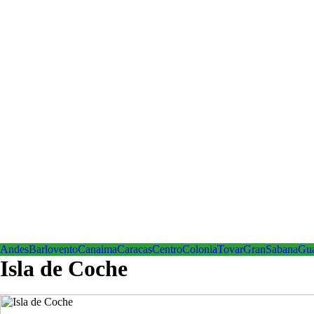
Andes
Barlovento
Canaima
Caracas
Centro
ColoniaTovar
GranSabana
Gu
Isla de Coche