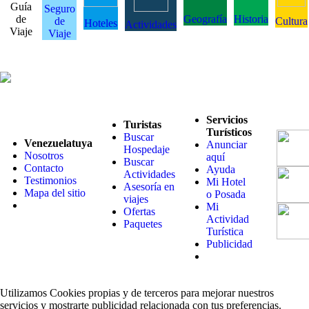
Guía
Seguro
de
Geografía
Historia
de
Cultura
Hoteles
Actividades
Viaje
Viaje
Servicios
Turistas
Turísticos
Buscar
Venezuelatuya
Anunciar
Hospedaje
Nosotros
aquí
Buscar
Contacto
Ayuda
Actividades
Testimonios
Mi Hotel
Asesoría en
Mapa del sitio
o Posada
viajes
Mi
Ofertas
Actividad
Paquetes
Turística
Publicidad
Utilizamos Cookies propias y de terceros para mejorar nuestros
servicios y mostrarte publicidad relacionada con tus preferencias.