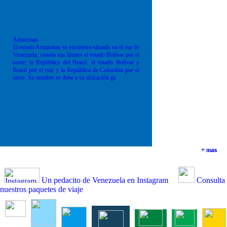
Amazonas
El estado Amazonas se encuentra situado en el sur de
Venezuela, siendo sus límites el estado Bolívar por el
norte; la República del Brasil; el estado Bolívar y
Brasil por el este y la República de Colombia por el
oeste. Su nombre se debe a su ubicación ge
+ mas
+ mas
+ mas
+ mas
Un pedacito de Venezuela en Instagram
Consulta
nuestros paquetes de viaje