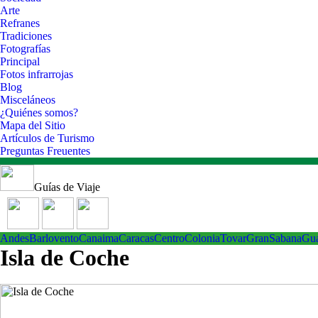
Arte
Refranes
Tradiciones
Fotografías
Principal
Fotos infrarrojas
Blog
Misceláneos
¿Quiénes somos?
Mapa del Sitio
Artículos de Turismo
Preguntas Freuentes
Guías de Viaje
Andes
Barlovento
Canaima
Caracas
Centro
ColoniaTovar
GranSabana
Gu
Isla de Coche