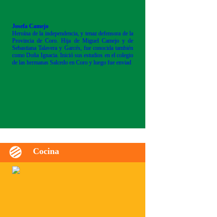
Josefa Camejo
Heroína de la independencia, y tenaz defensora de la
Provincia de Coro. Hija de Miguel Camejo y de
Sebastiana Talavera y Garcés, fue conocida también
como Doña Ignacia. Inició sus estudios en el colegio
de las hermanas Salcedo en Coro y luego fue enviad
Cocina