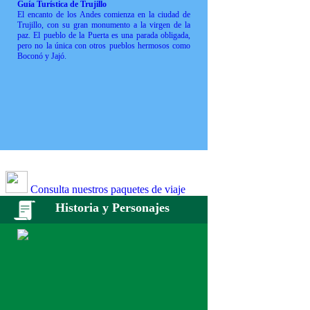
Guía Turística de Trujillo
El encanto de los Andes comienza en la ciudad de
Trujillo, con su gran monumento a la virgen de la
paz. El pueblo de la Puerta es una parada obligada,
pero no la única con otros pueblos hermosos como
Boconó y Jajó.
Consulta nuestros paquetes de viaje
Historia y Personajes