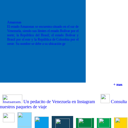
Amazonas
El estado Amazonas se encuentra situado en el sur de
Venezuela, siendo sus límites el estado Bolívar por el
norte; la República del Brasil; el estado Bolívar y
Brasil por el este y la República de Colombia por el
oeste. Su nombre se debe a su ubicación ge
+ mas
+ mas
+ mas
+ mas
Un pedacito de Venezuela en Instagram
Consulta
nuestros paquetes de viaje