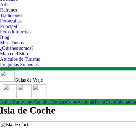
Arte
Refranes
Tradiciones
Fotografías
Principal
Fotos infrarrojas
Blog
Misceláneos
¿Quiénes somos?
Mapa del Sitio
Artículos de Turismo
Preguntas Freuentes
Guías de Viaje
Andes
Barlovento
Canaima
Caracas
Centro
ColoniaTovar
GranSabana
Gu
Isla de Coche