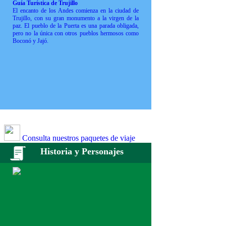
Guía Turística de Trujillo
El encanto de los Andes comienza en la ciudad de
Trujillo, con su gran monumento a la virgen de la
paz. El pueblo de la Puerta es una parada obligada,
pero no la única con otros pueblos hermosos como
Boconó y Jajó.
Consulta nuestros paquetes de viaje
Historia y Personajes