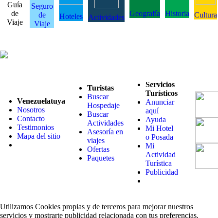
Guía
Seguro
de
Geografía
Historia
de
Cultura
Hoteles
Actividades
Viaje
Viaje
Servicios
Turistas
Turísticos
Buscar
Venezuelatuya
Anunciar
Hospedaje
Nosotros
aquí
Buscar
Contacto
Ayuda
Actividades
Testimonios
Mi Hotel
Asesoría en
Mapa del sitio
o Posada
viajes
Mi
Ofertas
Actividad
Paquetes
Turística
Publicidad
Utilizamos Cookies propias y de terceros para mejorar nuestros
servicios y mostrarte publicidad relacionada con tus preferencias.