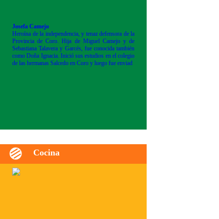
Josefa Camejo
Heroína de la independencia, y tenaz defensora de la
Provincia de Coro. Hija de Miguel Camejo y de
Sebastiana Talavera y Garcés, fue conocida también
como Doña Ignacia. Inició sus estudios en el colegio
de las hermanas Salcedo en Coro y luego fue enviad
Cocina