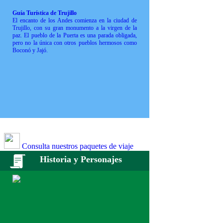
Guía Turística de Trujillo
El encanto de los Andes comienza en la ciudad de
Trujillo, con su gran monumento a la virgen de la
paz. El pueblo de la Puerta es una parada obligada,
pero no la única con otros pueblos hermosos como
Boconó y Jajó.
Consulta nuestros paquetes de viaje
Historia y Personajes