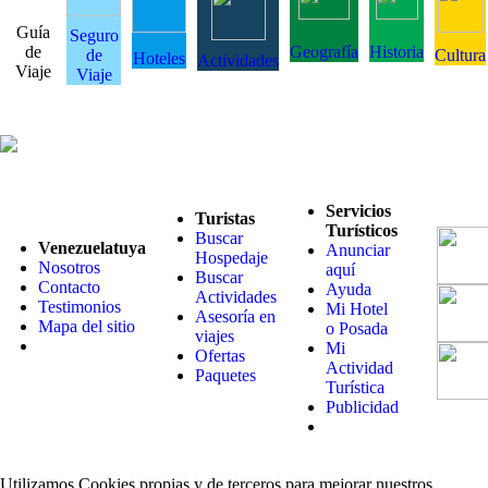
Guía
Seguro
de
Geografía
Historia
de
Cultura
Hoteles
Actividades
Viaje
Viaje
Servicios
Turistas
Turísticos
Buscar
Venezuelatuya
Anunciar
Hospedaje
Nosotros
aquí
Buscar
Contacto
Ayuda
Actividades
Testimonios
Mi Hotel
Asesoría en
Mapa del sitio
o Posada
viajes
Mi
Ofertas
Actividad
Paquetes
Turística
Publicidad
Utilizamos Cookies propias y de terceros para mejorar nuestros