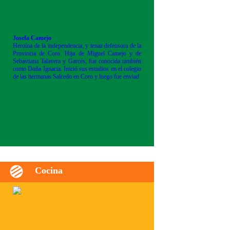
Josefa Camejo
Heroína de la independencia, y tenaz defensora de la
Provincia de Coro. Hija de Miguel Camejo y de
Sebastiana Talavera y Garcés, fue conocida también
como Doña Ignacia. Inició sus estudios en el colegio
de las hermanas Salcedo en Coro y luego fue enviad
Cocina