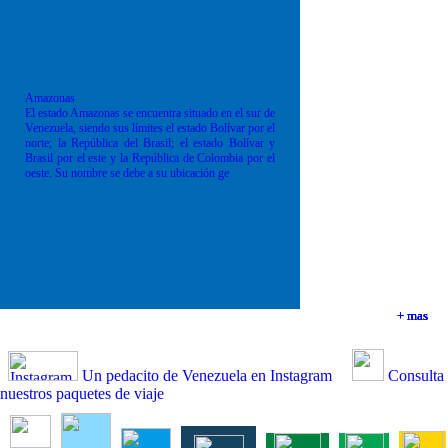
Amazonas
El estado Amazonas se encuentra situado en el sur de
Venezuela, siendo sus límites el estado Bolívar por el
norte; la República del Brasil; el estado Bolívar y
Brasil por el este y la República de Colombia por el
oeste. Su nombre se debe a su ubicación ge
+ mas
+ mas
+ mas
+ mas
Un pedacito de Venezuela en Instagram
Consulta
nuestros paquetes de viaje