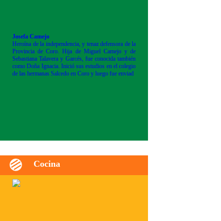
Josefa Camejo
Heroína de la independencia, y tenaz defensora de la
Provincia de Coro. Hija de Miguel Camejo y de
Sebastiana Talavera y Garcés, fue conocida también
como Doña Ignacia. Inició sus estudios en el colegio
de las hermanas Salcedo en Coro y luego fue enviad
Cocina