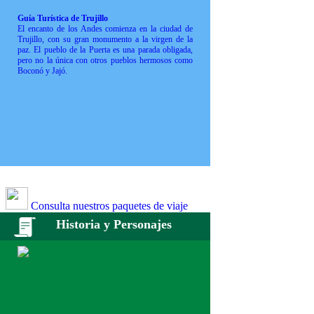
Guía Turística de Trujillo
El encanto de los Andes comienza en la ciudad de
Trujillo, con su gran monumento a la virgen de la
paz. El pueblo de la Puerta es una parada obligada,
pero no la única con otros pueblos hermosos como
Boconó y Jajó.
Consulta nuestros paquetes de viaje
Historia y Personajes