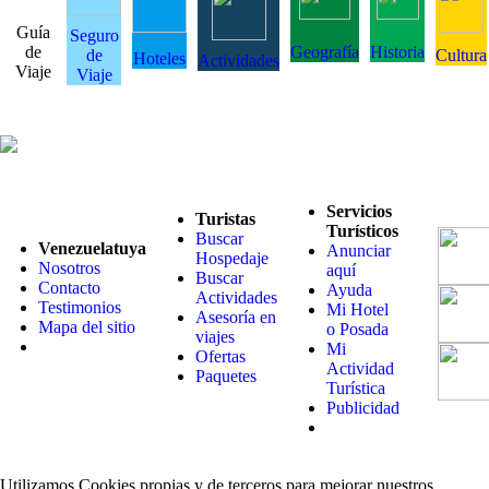
Guía
Seguro
de
Geografía
Historia
de
Cultura
Hoteles
Actividades
Viaje
Viaje
Servicios
Turistas
Turísticos
Buscar
Venezuelatuya
Anunciar
Hospedaje
Nosotros
aquí
Buscar
Contacto
Ayuda
Actividades
Testimonios
Mi Hotel
Asesoría en
Mapa del sitio
o Posada
viajes
Mi
Ofertas
Actividad
Paquetes
Turística
Publicidad
Utilizamos Cookies propias y de terceros para mejorar nuestros