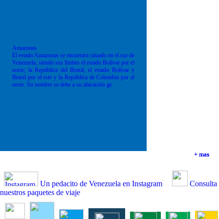
Amazonas
El estado Amazonas se encuentra situado en el sur de
Venezuela, siendo sus límites el estado Bolívar por el
norte; la República del Brasil; el estado Bolívar y
Brasil por el este y la República de Colombia por el
oeste. Su nombre se debe a su ubicación ge
+ mas
+ mas
+ mas
+ mas
Un pedacito de Venezuela en Instagram
Consulta
nuestros paquetes de viaje