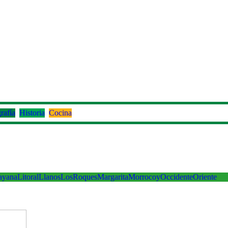
rafía
Historia
Cocina
ayana
Litoral
Llanos
LosRoques
Margarita
Morrocoy
Occidente
Oriente