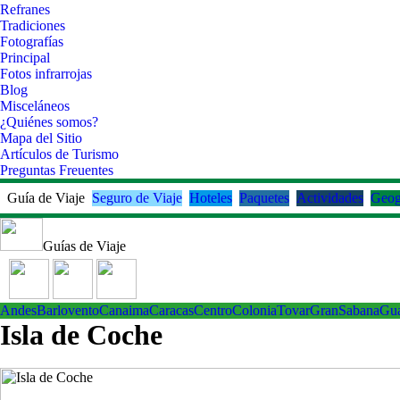
Refranes
Tradiciones
Fotografías
Principal
Fotos infrarrojas
Blog
Misceláneos
¿Quiénes somos?
Mapa del Sitio
Artículos de Turismo
Preguntas Freuentes
Guía de Viaje
Seguro de Viaje
Hoteles
Paquetes
Actividades
Geog
Guías de Viaje
Andes
Barlovento
Canaima
Caracas
Centro
ColoniaTovar
GranSabana
Gu
Isla de Coche