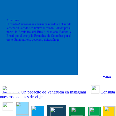
Amazonas
El estado Amazonas se encuentra situado en el sur de
Venezuela, siendo sus límites el estado Bolívar por el
norte; la República del Brasil; el estado Bolívar y
Brasil por el este y la República de Colombia por el
oeste. Su nombre se debe a su ubicación ge
+ mas
+ mas
+ mas
+ mas
Un pedacito de Venezuela en Instagram
Consulta
nuestros paquetes de viaje