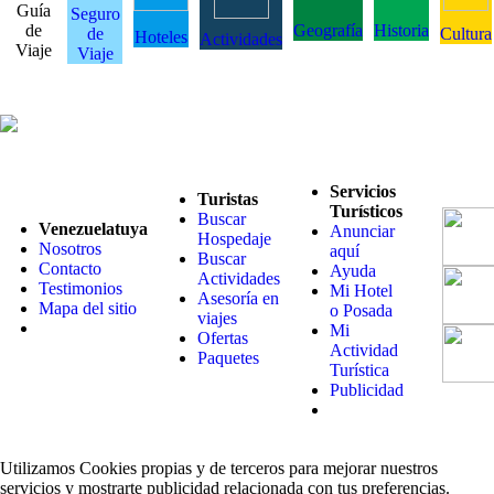
Guía
Seguro
de
Geografía
Historia
de
Cultura
Hoteles
Actividades
Viaje
Viaje
Servicios
Turistas
Turísticos
Buscar
Venezuelatuya
Anunciar
Hospedaje
Nosotros
aquí
Buscar
Contacto
Ayuda
Actividades
Testimonios
Mi Hotel
Asesoría en
Mapa del sitio
o Posada
viajes
Mi
Ofertas
Actividad
Paquetes
Turística
Publicidad
Utilizamos Cookies propias y de terceros para mejorar nuestros
servicios y mostrarte publicidad relacionada con tus preferencias.