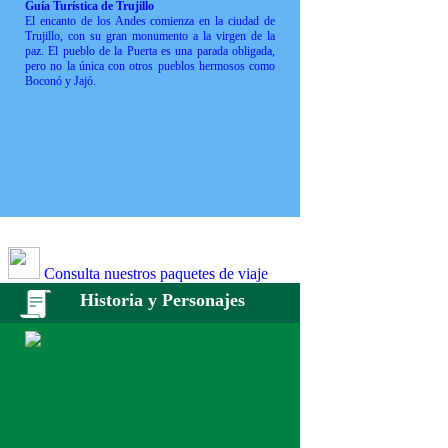
Guía Turística de Trujillo
El encanto de los Andes comienza en la ciudad de
Trujillo, con su gran monumento a la virgen de la
paz. El pueblo de la Puerta es una parada obligada,
pero no la única con otros pueblos hermosos como
Boconó y Jajó.
Consulta nuestros paquetes de viaje
Historia y Personajes