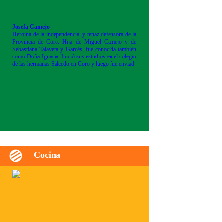
Josefa Camejo
Heroína de la independencia, y tenaz defensora de la
Provincia de Coro. Hija de Miguel Camejo y de
Sebastiana Talavera y Garcés, fue conocida también
como Doña Ignacia. Inició sus estudios en el colegio
de las hermanas Salcedo en Coro y luego fue enviad
Cocina