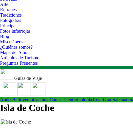
Arte
Refranes
Tradiciones
Fotografías
Principal
Fotos infrarrojas
Blog
Misceláneos
¿Quiénes somos?
Mapa del Sitio
Artículos de Turismo
Preguntas Freuentes
Guías de Viaje
Andes
Barlovento
Canaima
Caracas
Centro
ColoniaTovar
GranSabana
Gu
Isla de Coche