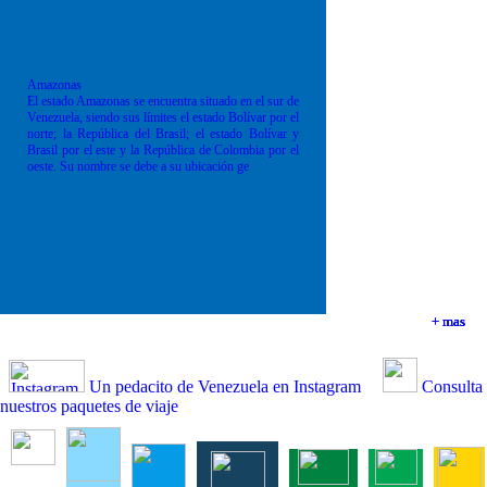
Amazonas
El estado Amazonas se encuentra situado en el sur de
Venezuela, siendo sus límites el estado Bolívar por el
norte; la República del Brasil; el estado Bolívar y
Brasil por el este y la República de Colombia por el
oeste. Su nombre se debe a su ubicación ge
+ mas
+ mas
+ mas
+ mas
Un pedacito de Venezuela en Instagram
Consulta
nuestros paquetes de viaje