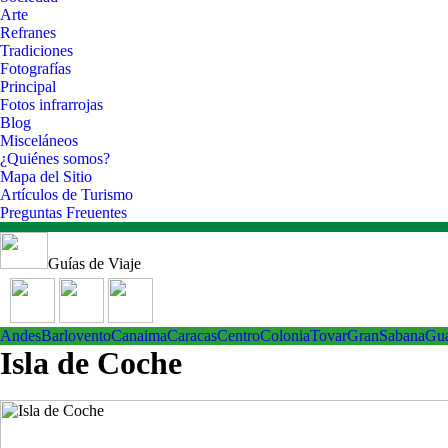
Arte
Refranes
Tradiciones
Fotografías
Principal
Fotos infrarrojas
Blog
Misceláneos
¿Quiénes somos?
Mapa del Sitio
Artículos de Turismo
Preguntas Freuentes
Guías de Viaje
Andes
Barlovento
Canaima
Caracas
Centro
ColoniaTovar
GranSabana
Gu
Isla de Coche