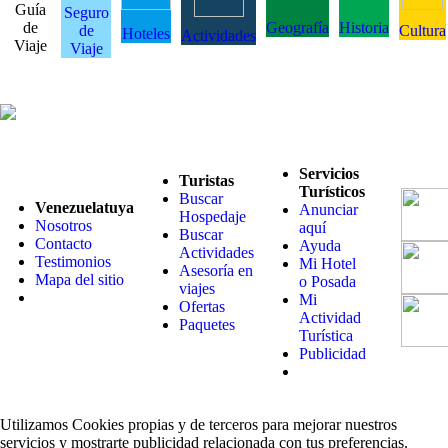
Guía
Seguro
de
Geografía
Historia
de
Cultura
Hoteles
Actividades
Viaje
Viaje
Servicios
Turistas
Turísticos
Buscar
Venezuelatuya
Anunciar
Hospedaje
Nosotros
aquí
Buscar
Contacto
Ayuda
Actividades
Testimonios
Mi Hotel
Asesoría en
Mapa del sitio
o Posada
viajes
Mi
Ofertas
Actividad
Paquetes
Turística
Publicidad
Utilizamos Cookies propias y de terceros para mejorar nuestros
servicios y mostrarte publicidad relacionada con tus preferencias.