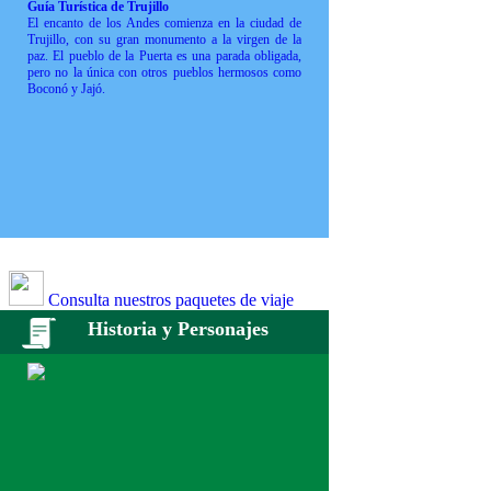
Guía Turística de Trujillo
El encanto de los Andes comienza en la ciudad de
Trujillo, con su gran monumento a la virgen de la
paz. El pueblo de la Puerta es una parada obligada,
pero no la única con otros pueblos hermosos como
Boconó y Jajó.
Consulta nuestros paquetes de viaje
Historia y Personajes