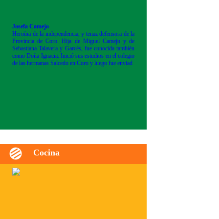
Josefa Camejo
Heroína de la independencia, y tenaz defensora de la
Provincia de Coro. Hija de Miguel Camejo y de
Sebastiana Talavera y Garcés, fue conocida también
como Doña Ignacia. Inició sus estudios en el colegio
de las hermanas Salcedo en Coro y luego fue enviad
Cocina