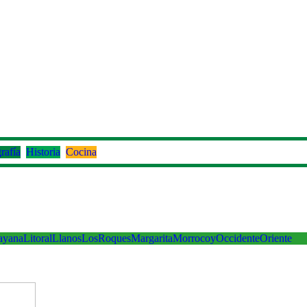
rafía
Historia
Cocina
ayana
Litoral
Llanos
LosRoques
Margarita
Morrocoy
Occidente
Oriente