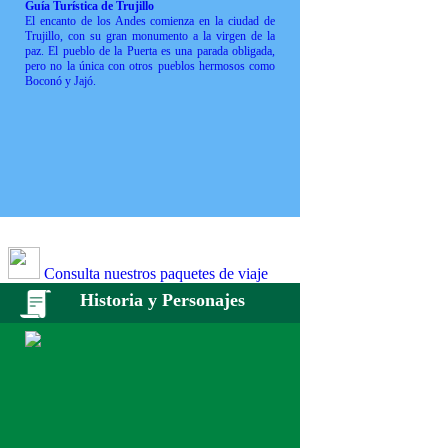
Guía Turística de Trujillo
El encanto de los Andes comienza en la ciudad de
Trujillo, con su gran monumento a la virgen de la
paz. El pueblo de la Puerta es una parada obligada,
pero no la única con otros pueblos hermosos como
Boconó y Jajó.
Consulta nuestros paquetes de viaje
Historia y Personajes