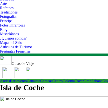
Arte
Refranes
Tradiciones
Fotografías
Principal
Fotos infrarrojas
Blog
Misceláneos
¿Quiénes somos?
Mapa del Sitio
Artículos de Turismo
Preguntas Freuentes
Guías de Viaje
Andes
Barlovento
Canaima
Caracas
Centro
ColoniaTovar
GranSabana
Gu
Isla de Coche