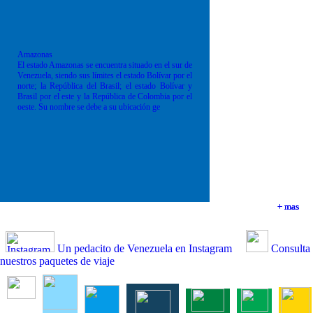
Amazonas
El estado Amazonas se encuentra situado en el sur de
Venezuela, siendo sus límites el estado Bolívar por el
norte; la República del Brasil; el estado Bolívar y
Brasil por el este y la República de Colombia por el
oeste. Su nombre se debe a su ubicación ge
+ mas
+ mas
+ mas
+ mas
Un pedacito de Venezuela en Instagram
Consulta
nuestros paquetes de viaje