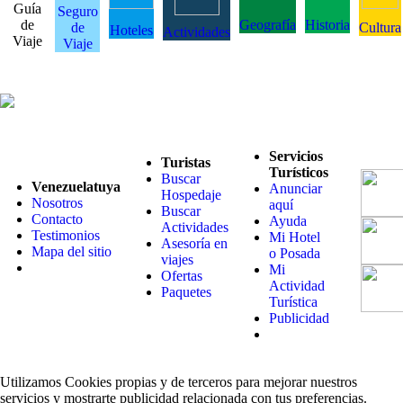
Guía
Seguro
de
Geografía
Historia
de
Cultura
Hoteles
Actividades
Viaje
Viaje
Servicios
Turistas
Turísticos
Buscar
Venezuelatuya
Anunciar
Hospedaje
Nosotros
aquí
Buscar
Contacto
Ayuda
Actividades
Testimonios
Mi Hotel
Asesoría en
Mapa del sitio
o Posada
viajes
Mi
Ofertas
Actividad
Paquetes
Turística
Publicidad
Utilizamos Cookies propias y de terceros para mejorar nuestros
servicios y mostrarte publicidad relacionada con tus preferencias.