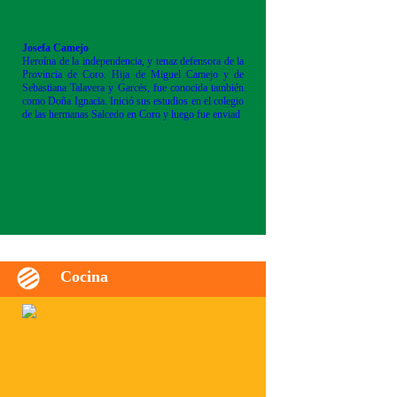
Josefa Camejo
Heroína de la independencia, y tenaz defensora de la
Provincia de Coro. Hija de Miguel Camejo y de
Sebastiana Talavera y Garcés, fue conocida también
como Doña Ignacia. Inició sus estudios en el colegio
de las hermanas Salcedo en Coro y luego fue enviad
Cocina