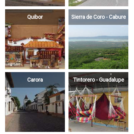
Quibor
Sierra de Coro - Cabure
Carora
Tintorero - Guadalupe