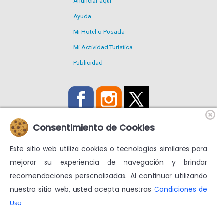
Anunciar aquí
Ayuda
Mi Hotel o Posada
Mi Actividad Turística
Publicidad
Consentimiento de Cookies
Este sitio web utiliza cookies o tecnologías similares para
Utilizamos Cookies propias y de terceros para mejorar nuestros
mejorar su experiencia de navegación y brindar
servicios y mostrarte publicidad relacionada con tus
recomendaciones personalizadas. Al continuar utilizando
preferencias.
nuestro sitio web, usted acepta nuestras
Condiciones de
Condiciones de uso
Más información en
Uso
© venezuelatuya.com S.A. 1997-2024. Todos los derechos