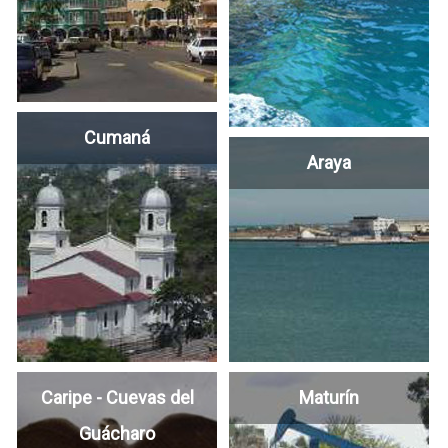
Cumaná
Araya
Caripe - Cuevas del
Maturín
Guácharo