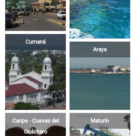
Cumaná
Araya
Caripe - Cuevas del
Maturín
Guácharo