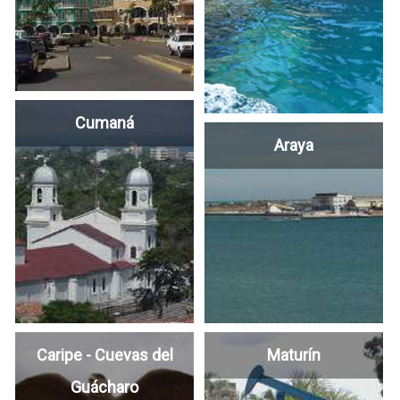
Cumaná
Araya
Caripe - Cuevas del
Maturín
Guácharo