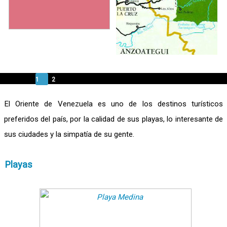
1
2
Consentimiento de Cookies
El Oriente de Venezuela es uno de los destinos turísticos
preferidos del país, por la calidad de sus playas, lo interesante de
Este sitio web utiliza cookies o tecnologías similares para mejorar su experiencia de
navegación y brindar recomendaciones personalizadas. Al continuar utilizando nuestro
sus ciudades y la simpatía de su gente.
sitio web, usted acepta nuestras
Condiciones de Uso
Aceptar
Playas