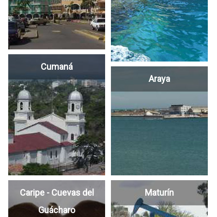
Cumaná
Araya
Caripe - Cuevas del
Maturín
Guácharo