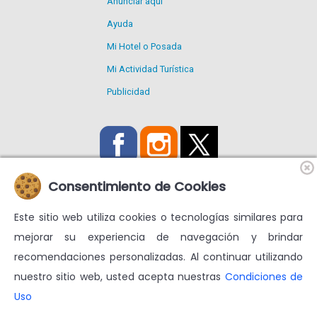
Anunciar aquí
Ayuda
Mi Hotel o Posada
Mi Actividad Turística
Publicidad
Consentimiento de Cookies
Este sitio web utiliza cookies o tecnologías similares para
Utilizamos Cookies propias y de terceros para mejorar nuestros
mejorar su experiencia de navegación y brindar
servicios y mostrarte publicidad relacionada con tus
recomendaciones personalizadas. Al continuar utilizando
preferencias.
nuestro sitio web, usted acepta nuestras
Condiciones de
Condiciones de uso
Más información en
Uso
© venezuelatuya.com S.A. 1997-2024. Todos los derechos