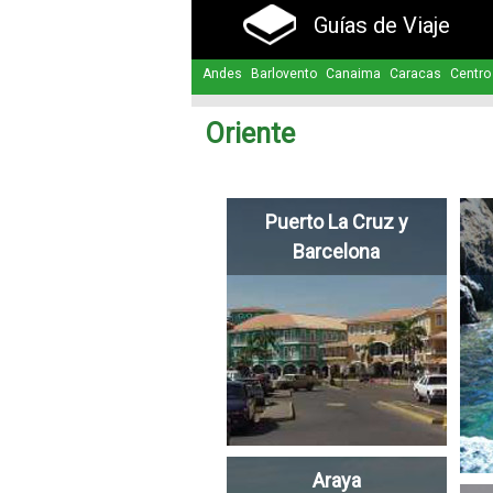
Guías de Viaje
Andes
Barlovento
Canaima
Caracas
Centro
Oriente
Puerto La Cruz y
Barcelona
Araya