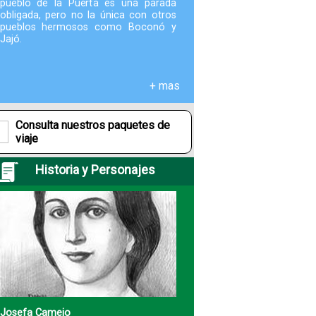
pueblo de la Puerta es una parada
obligada, pero no la única con otros
pueblos hermosos como Boconó y
Fotografías
Jajó.
Blog
+ mas
Misceláneos
Consulta nuestros paquetes de
viaje
Historia y Personajes
Josefa Camejo