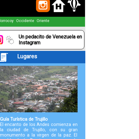
Paquetes
orrocoy
Occidente
Oriente
Actividades
Un pedacito de Venezuela en
Seguro
Instagram
de
Lugares
Viaje
Cocina
Geografía
Historia
Guía Turística de Trujillo
El encanto de los Andes comienza en
la ciudad de Trujillo, con su gran
Cultura
monumento a la virgen de la paz. El