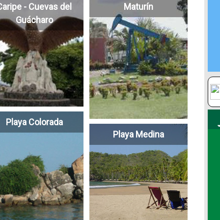
Caripe - Cuevas del
Maturín
Guácharo
Playa Colorada
Playa Medina