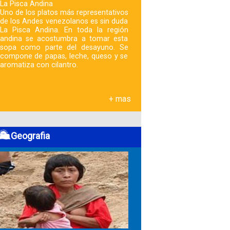
La Pisca Andina
Uno de los platos más representativos
de los Andes venezolanos es sin duda
La Pisca Andina. En toda la región
andina se acostumbra a tomar esta
sopa como parte del desayuno. Se
compone de papas, leche, queso y se
aromatiza con cilantro.
+ mas
Geografia