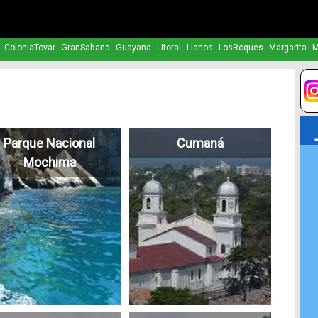
ColoniaTovar
GranSabana
Guayana
Litoral
Llanos
LosRoques
Margarita
M
Parque Nacional
Cumaná
Mochima